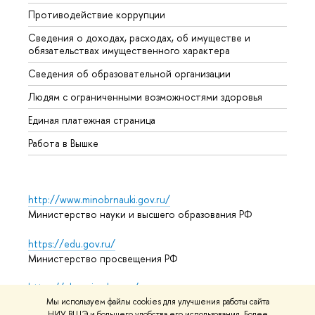
Противодействие коррупции
Центр
Сведения о доходах, расходах, об имуществе и
Бизне
обязательствах имущественного характера
Образ
Сведения об образовательной организации
Обрат
Людям с ограниченными возможностями здоровья
Единая платежная страница
Работа в Вышке
http://www.minobrnauki.gov.ru/
Министерство науки и высшего образования РФ
https://edu.gov.ru/
Министерство просвещения РФ
https://elearning.hse.ru/mooc
Массовые открытые онлайн-курсы
Мы используем файлы cookies для улучшения работы сайта
НИУ ВШЭ и большего удобства его использования. Более