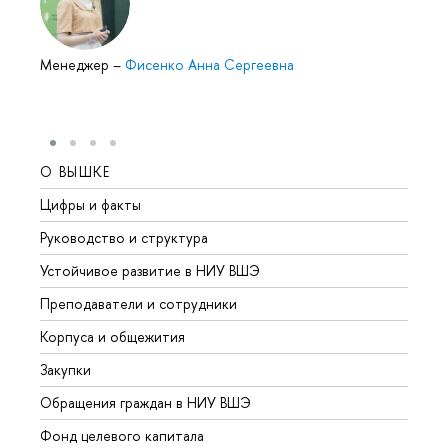
Менеджер
–
Фисенко Анна Сергеевна
О ВЫШКЕ
ОБР
Цифры и факты
Лице
Руководство и структура
Довуз
Устойчивое развитие в НИУ ВШЭ
Олим
Преподаватели и сотрудники
Прием
Корпуса и общежития
Вышк
Закупки
Прием
Обращения граждан в НИУ ВШЭ
Аспир
Фонд целевого капитала
Допол