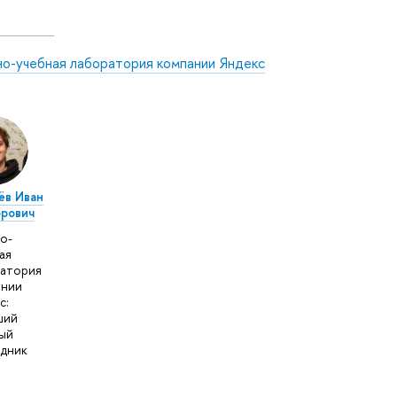
но-учебная лаборатория компании Яндекс
ёв Иван
рович
о-
ая
атория
ании
с:
ший
ый
дник