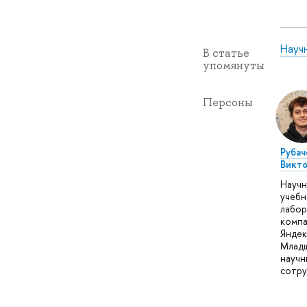
Науч
В статье
упомянуты
Персоны
Рубач
Викто
Научн
учебн
лабор
комп
Яндек
Млад
научн
сотру