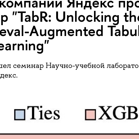
компании Яндекс пр
р "TabR: Unlocking th
ieval-Augmented Tabu
earning"
шел семинар Научно-учебной лаборат
декс.