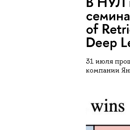
В НУЛ 
семина
of Retr
Deep L
31 июля про
компании Ян