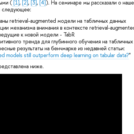
ыми (
[1
]
,
[2
]
,
[
3
]
,
[
4
]
). На семинаре мы рассказали о наш
и следующее:
аны retrieval-augmented модели на табличных данных
ции механизма внимания в контексте retrieval-augment
ведущие к новой модели - TabR
итивного тренда для глубинного обучения на табличных
ресные результаты на бенчмарке из недавней статьи:
 models still outperform deep learning on tabular data?
"
редставлена ниже.