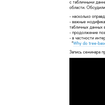
с табличными данн
области. Обсудил
- насколько оправд
- важные модифика
табличных данных 
- продолжение поз
- в частности инте
"
Why do tree-based
Запись семинара п