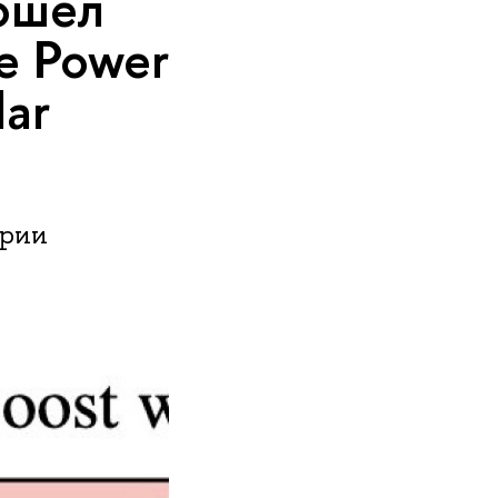
ошел
e Power
lar
ории