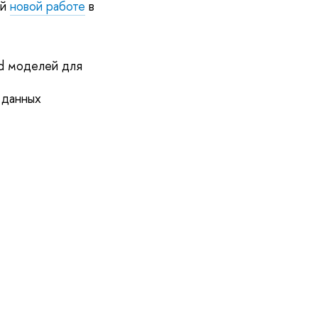
ей
новой работе
в
ed моделей для
 данных