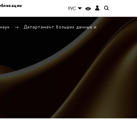
убликации
РУС
 наук
Департамент больших данных и