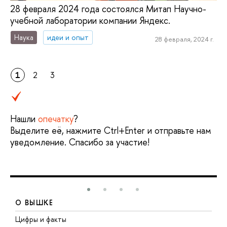
28 февраля 2024 года состоялся Митап Научно-
учебной лаборатории компании Яндекс.
Наука
идеи и опыт
28 февраля, 2024 г.
1
2
3
Нашли
опечатку
?
Выделите её, нажмите Ctrl+Enter и отправьте нам
уведомление. Спасибо за участие!
О ВЫШКЕ
Цифры и факты
Л