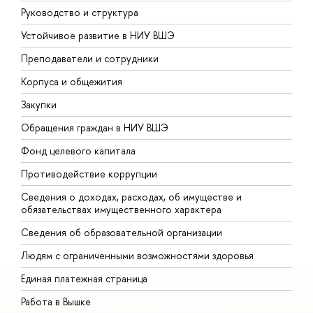
Руководство и структура
Д
Устойчивое развитие в НИУ ВШЭ
О
Преподаватели и сотрудники
П
Корпуса и общежития
В
Закупки
П
Обращения граждан в НИУ ВШЭ
А
Фонд целевого капитала
Д
Противодействие коррупции
Ц
Сведения о доходах, расходах, об имуществе и
Б
обязательствах имущественного характера
О
Сведения об образовательной организации
О
Людям с ограниченными возможностями здоровья
Единая платежная страница
Работа в Вышке