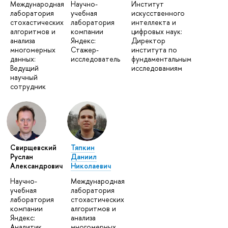
Международная
Научно-
Институт
лаборатория
учебная
искусственного
стохастических
лаборатория
интеллекта и
алгоритмов и
компании
цифровых наук:
анализа
Яндекс:
Директор
многомерных
Стажер-
института по
данных:
исследователь
фундаментальным
Ведущий
исследованиям
научный
сотрудник
Свирщевский
Тяпкин
Руслан
Даниил
Александрович
Николаевич
Научно-
Международная
учебная
лаборатория
лаборатория
стохастических
компании
алгоритмов и
Яндекс:
анализа
Аналитик
многомерных