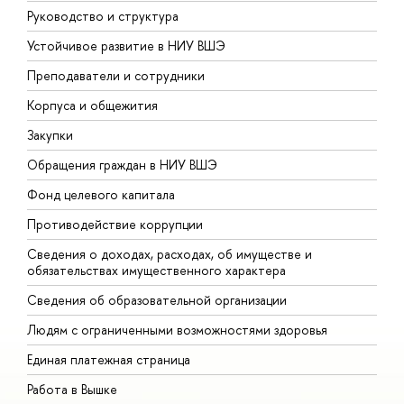
Руководство и структура
Д
Устойчивое развитие в НИУ ВШЭ
О
Преподаватели и сотрудники
П
Корпуса и общежития
В
Закупки
П
Обращения граждан в НИУ ВШЭ
А
Фонд целевого капитала
Д
Противодействие коррупции
Ц
Сведения о доходах, расходах, об имуществе и
Б
обязательствах имущественного характера
О
Сведения об образовательной организации
О
Людям с ограниченными возможностями здоровья
Единая платежная страница
Работа в Вышке