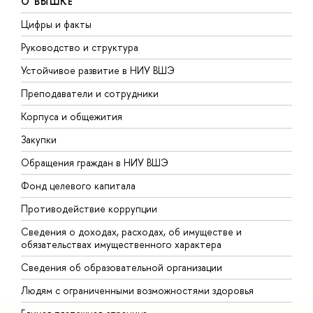
О ВЫШКЕ
Цифры и факты
Л
Руководство и структура
Д
Устойчивое развитие в НИУ ВШЭ
О
Преподаватели и сотрудники
П
Корпуса и общежития
В
Закупки
П
Обращения граждан в НИУ ВШЭ
А
Фонд целевого капитала
Д
Противодействие коррупции
Ц
Сведения о доходах, расходах, об имуществе и
Б
обязательствах имущественного характера
О
Сведения об образовательной организации
О
Людям с ограниченными возможностями здоровья