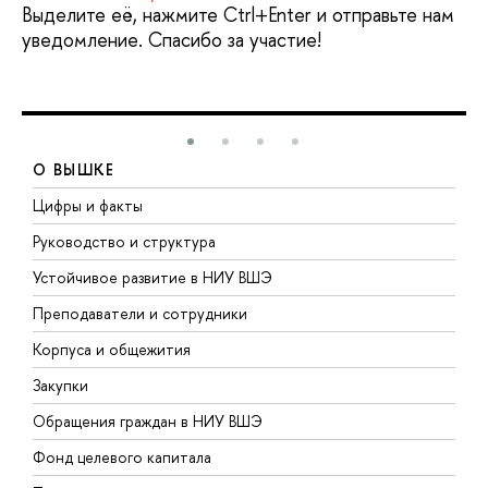
Выделите её, нажмите Ctrl+Enter и отправьте нам
уведомление. Спасибо за участие!
О ВЫШКЕ
Цифры и факты
Л
Руководство и структура
Д
Устойчивое развитие в НИУ ВШЭ
О
Преподаватели и сотрудники
П
Корпуса и общежития
В
Закупки
П
Обращения граждан в НИУ ВШЭ
А
Фонд целевого капитала
Д