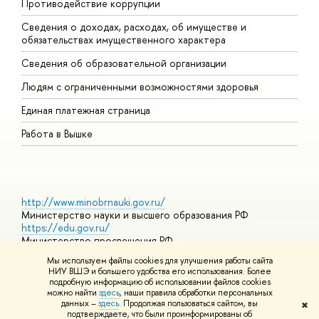
Противодействие коррупции
Ц
Сведения о доходах, расходах, об имуществе и
Б
обязательствах имущественного характера
О
Сведения об образовательной организации
О
Людям с ограниченными возможностями здоровья
Единая платежная страница
Работа в Вышке
http://www.minobrnauki.gov.ru/
Министерство науки и высшего образования РФ
https://edu.gov.ru/
Министерство просвещения РФ
https://elearning.hse.ru/mooc
Мы используем файлы cookies для улучшения работы сайта
Массовые открытые онлайн-курсы
НИУ ВШЭ и большего удобства его использования. Более
подробную информацию об использовании файлов cookies
можно найти
здесь
, наши правила обработки персональных
данных –
здесь
. Продолжая пользоваться сайтом, вы
✖
© НИУ ВШЭ 1993–2026
Адреса и контакты
Условия
подтверждаете, что были проинформированы об