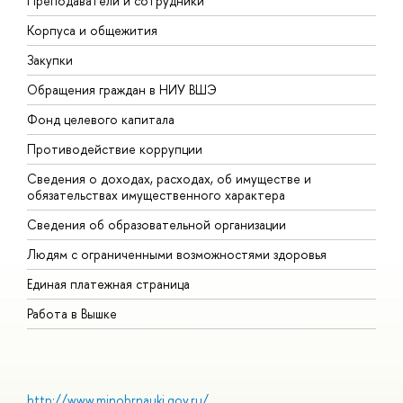
Преподаватели и сотрудники
П
Корпуса и общежития
В
Закупки
П
Обращения граждан в НИУ ВШЭ
А
Фонд целевого капитала
Д
Противодействие коррупции
Ц
Сведения о доходах, расходах, об имуществе и
Б
обязательствах имущественного характера
О
Сведения об образовательной организации
О
Людям с ограниченными возможностями здоровья
Единая платежная страница
Работа в Вышке
http://www.minobrnauki.gov.ru/