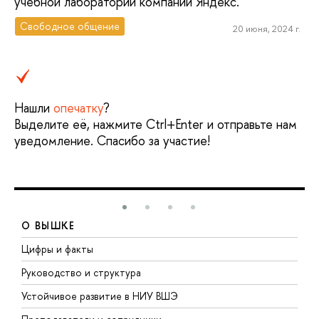
учебной лаборатории компании Яндекс.
Свободное общение
20 июня, 2024 г.
Нашли
опечатку
?
Выделите её, нажмите Ctrl+Enter и отправьте нам
уведомление. Спасибо за участие!
О ВЫШКЕ
Цифры и факты
Л
Руководство и структура
Д
Устойчивое развитие в НИУ ВШЭ
О