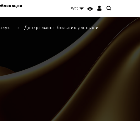
убликации
РУС
 наук
Департамент больших данных и