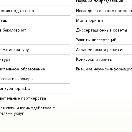
Научные подразделения
вская подготовка
Исследовательские проекты
иады
Мониторинги
в бакалавриат
Диссертационные советы
Защиты диссертаций
в магистратуру
Академическое развитие
нтура
Конкурсы и гранты
ительное образование
Внешние научно-информаци
развития карьеры
-инкубатор ВШЭ
вательные партнерства
ая связь и взаимодействие с
телями услуг