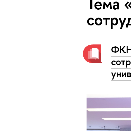
Тема 
сотру
ФКН
сотр
уни