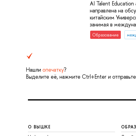
AI Talent Educatio
направлена на обс
китайским Универс
занимая в междунар
Образование
меж
Нашли
опечатку
?
Выделите её, нажмите Ctrl+Enter и отправьт
О ВЫШКЕ
ОБРА