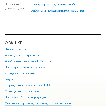
Центр практик, проектной
В статье
упомянуты
работы и предпринимательства
О ВЫШКЕ
ОБ
Цифры и факты
Ли
Руководство и структура
Дов
Устойчивое развитие в НИУ ВШЭ
Ол
Преподаватели и сотрудники
При
Корпуса и общежития
Вы
Закупки
При
Обращения граждан в НИУ ВШЭ
Ас
Фонд целевого капитала
До
Противодействие коррупции
Цен
Сведения о доходах, расходах, об имуществе и
Би