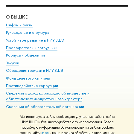
О ВЫШКЕ
ОБ
Цифры и факты
Ли
Руководство и структура
Дов
Устойчивое развитие в НИУ ВШЭ
Ол
Преподаватели и сотрудники
При
Корпуса и общежития
Вы
Закупки
При
Обращения граждан в НИУ ВШЭ
Ас
Фонд целевого капитала
До
Противодействие коррупции
Цен
Сведения о доходах, расходах, об имуществе и
Би
обязательствах имущественного характера
Об
Сведения об образовательной организации
Обр
Людям с ограниченными возможностями здоровья
Мы используем файлы cookies для улучшения работы сайта
Единая платежная страница
НИУ ВШЭ и большего удобства его использования. Более
подробную информацию об использовании файлов cookies
Работа в Вышке
можно найти
здесь
, наши правила обработки персональных