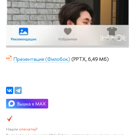
Презентация (Филобок)
(PPTX, 6,49 Мб)
Нашли
опечатку
?