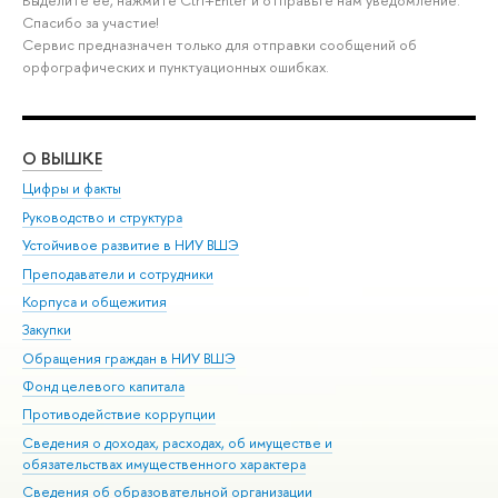
Выделите её, нажмите Ctrl+Enter и отправьте нам уведомление.
Спасибо за участие!
Сервис предназначен только для отправки сообщений об
орфографических и пунктуационных ошибках.
О ВЫШКЕ
ОБ
Цифры и факты
Ли
Руководство и структура
Дов
Устойчивое развитие в НИУ ВШЭ
Ол
Преподаватели и сотрудники
При
Корпуса и общежития
Вы
Закупки
При
Обращения граждан в НИУ ВШЭ
Ас
Фонд целевого капитала
До
Противодействие коррупции
Цен
Сведения о доходах, расходах, об имуществе и
Би
обязательствах имущественного характера
Об
Сведения об образовательной организации