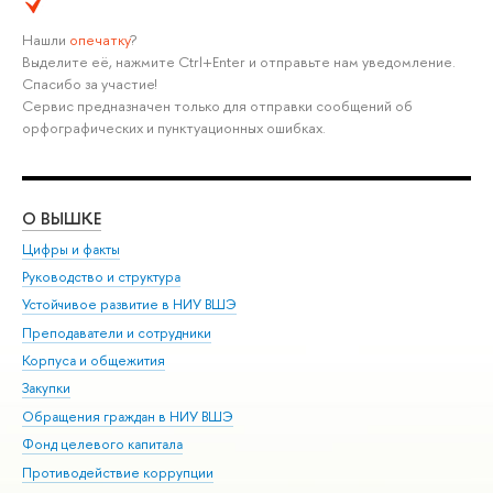
Нашли
опечатку
?
Выделите её, нажмите Ctrl+Enter и отправьте нам уведомление.
Спасибо за участие!
Сервис предназначен только для отправки сообщений об
орфографических и пунктуационных ошибках.
О ВЫШКЕ
ОБ
Цифры и факты
Ли
Руководство и структура
Дов
Устойчивое развитие в НИУ ВШЭ
Ол
Преподаватели и сотрудники
При
Корпуса и общежития
Вы
Закупки
При
Обращения граждан в НИУ ВШЭ
Ас
Фонд целевого капитала
До
Противодействие коррупции
Цен