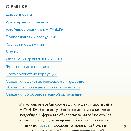
О ВЫШКЕ
ОБ
Цифры и факты
Ли
Руководство и структура
Дов
Устойчивое развитие в НИУ ВШЭ
Ол
Преподаватели и сотрудники
При
Корпуса и общежития
Вы
Закупки
При
Обращения граждан в НИУ ВШЭ
Ас
Фонд целевого капитала
До
Противодействие коррупции
Цен
Сведения о доходах, расходах, об имуществе и
Би
обязательствах имущественного характера
Об
Сведения об образовательной организации
Обр
Людям с ограниченными возможностями здоровья
Мы используем файлы cookies для улучшения работы сайта
Единая платежная страница
НИУ ВШЭ и большего удобства его использования. Более
подробную информацию об использовании файлов cookies
Работа в Вышке
можно найти
здесь
, наши правила обработки персональных
данных –
здесь
. Продолжая пользоваться сайтом, вы
✖
Редактору
подтверждаете, что были проинформированы об