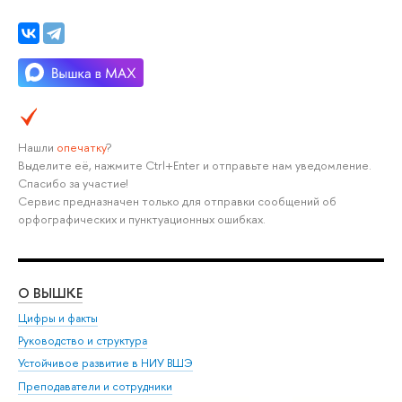
Нашли
опечатку
?
Выделите её, нажмите Ctrl+Enter и отправьте нам уведомление.
Спасибо за участие!
Сервис предназначен только для отправки сообщений об
орфографических и пунктуационных ошибках.
О ВЫШКЕ
ОБ
Цифры и факты
Ли
Руководство и структура
Дов
Устойчивое развитие в НИУ ВШЭ
Ол
Преподаватели и сотрудники
При