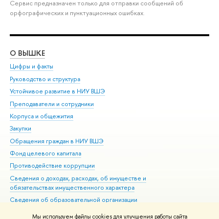
Сервис предназначен только для отправки сообщений об
орфографических и пунктуационных ошибках.
О ВЫШКЕ
ОБ
Цифры и факты
Ли
Руководство и структура
Дов
Устойчивое развитие в НИУ ВШЭ
Ол
Преподаватели и сотрудники
При
Корпуса и общежития
Вы
Закупки
При
Обращения граждан в НИУ ВШЭ
Ас
Фонд целевого капитала
До
Противодействие коррупции
Цен
Сведения о доходах, расходах, об имуществе и
Би
обязательствах имущественного характера
Об
Сведения об образовательной организации
Обр
Людям с ограниченными возможностями здоровья
Мы используем файлы cookies для улучшения работы сайта