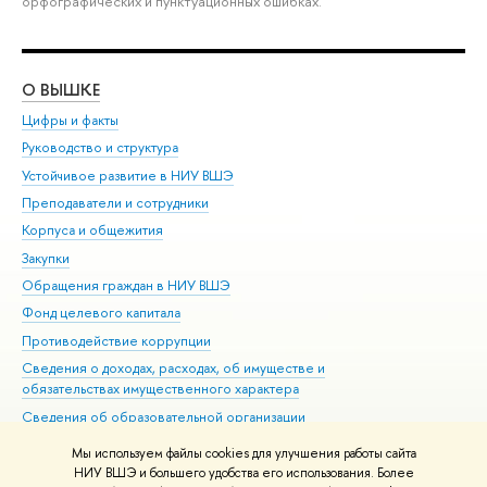
орфографических и пунктуационных ошибках.
О ВЫШКЕ
ОБ
Цифры и факты
Ли
Руководство и структура
Дов
Устойчивое развитие в НИУ ВШЭ
Ол
Преподаватели и сотрудники
При
Корпуса и общежития
Вы
Закупки
При
Обращения граждан в НИУ ВШЭ
Ас
Фонд целевого капитала
До
Противодействие коррупции
Цен
Сведения о доходах, расходах, об имуществе и
Би
обязательствах имущественного характера
Об
Сведения об образовательной организации
Обр
Людям с ограниченными возможностями здоровья
Мы используем файлы cookies для улучшения работы сайта
Единая платежная страница
НИУ ВШЭ и большего удобства его использования. Более