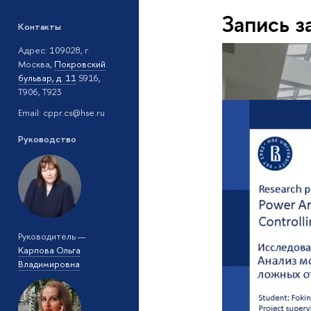
Запись 
Контакты
Адрес: 109028, г.
Москва,
Покровский
бульвар, д. 11
S916,
T906, T923
Email: cppr.cs@hse.ru
Руководство
Руководитель —
Карпова Ольга
Владимировна