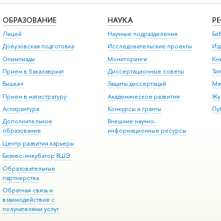
ОБРАЗОВАНИЕ
НАУКА
Р
Лицей
Научные подразделения
Би
Довузовская подготовка
Исследовательские проекты
Из
Олимпиады
Мониторинги
Кн
Прием в бакалавриат
Диссертационные советы
Ти
Вышка+
Защиты диссертаций
Ме
Прием в магистратуру
Академическое развитие
Жу
Аспирантура
Конкурсы и гранты
Пу
Дополнительное
Внешние научно-
образование
информационные ресурсы
Центр развития карьеры
Бизнес-инкубатор ВШЭ
Образовательные
партнерства
Обратная связь и
взаимодействие с
получателями услуг