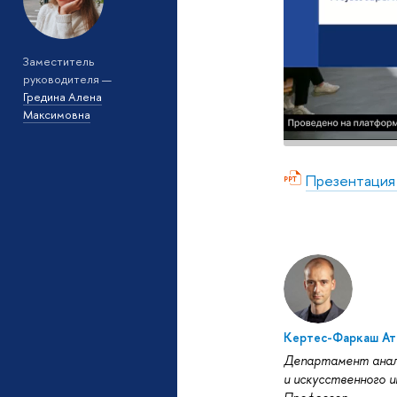
Заместитель
руководителя —
Гредина Алена
Максимовна
Презентация
Кертес-Фаркаш Ат
Департамент анал
и искусственного 