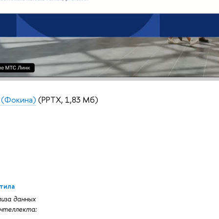
 (Фокина)
(PPTX, 1,83 Мб)
тила
иза данных
интеллекта: