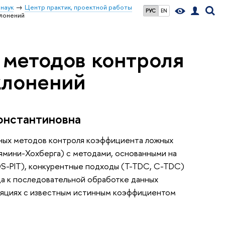
наук
Центр практик, проектной работы
РУС
EN
лонений
 методов контроля
клонений
онстантиновна
чных методов контроля коэффициента ложных
ямини-Хохберга) с методами, основанными на
DS-PIT), конкурентные подходы (T-TDC, C-TDC)
да к последовательной обработке данных
уляциях с известным истинным коэффициентом