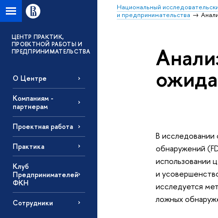
Национальный исследовательски
и предпринимательства
Анал
ЦЕНТР ПРАКТИК,
ПРОЕКТНОЙ РАБОТЫ И
Анали
ПРЕДПРИНИМАТЕЛЬСТВА
ожида
О Центре
Компаниям -
партнерам
Проектная работа
В исследовании 
Практика
обнаружений (FD
использовании ц
Клуб
и усовершенство
Предпринимателей
ФКН
исследуется мет
ложных обнаруж
Сотрудники