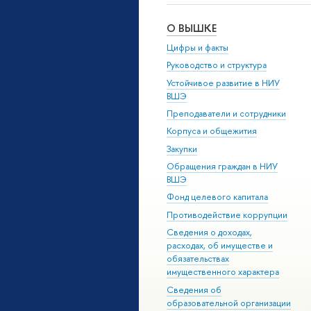
О ВЫШКЕ
Цифры и факты
Руководство и структура
Устойчивое развитие в НИУ
ВШЭ
Преподаватели и сотрудники
Корпуса и общежития
Закупки
Обращения граждан в НИУ
ВШЭ
Фонд целевого капитала
Противодействие коррупции
Сведения о доходах,
расходах, об имуществе и
обязательствах
имущественного характера
Сведения об
образовательной организации