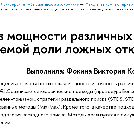
й университет «Высшая школа экономики»
Факультет компьютерных 
из мощности различных методов контроля ожидаемой доли ложных отк
з мощности различных
емой доли ложных от
Выполнила: Фокина Виктория К
оценивается статистическая мощность и точность разли
R).Cравниваются классические подходы (процедура Бень
елей-приманок, стратегии раздельного поиска (STDS, ST
ванные методы (Mix-Max). Кроме того, в качестве подхо
одология каскадного поиска. Методы реализуются в сим
ений.