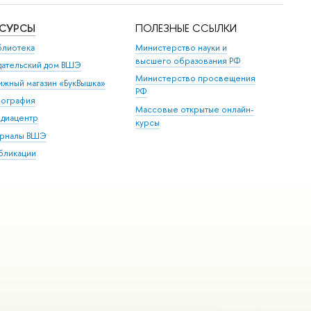
ЕСУРСЫ
ПОЛЕЗНЫЕ ССЫЛКИ
блиотека
Министерство науки и
высшего образования РФ
дательский дом ВШЭ
Министерство просвещения
ижный магазин «БукВышка»
РФ
пография
Массовые открытые онлайн-
диацентр
курсы
рналы ВШЭ
бликации