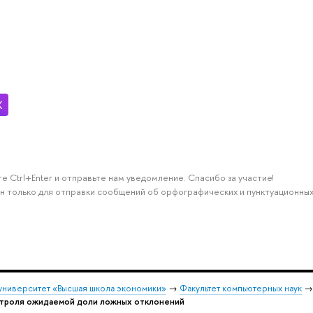
е Ctrl+Enter и отправьте нам уведомление. Спасибо за участие!
н только для отправки сообщений об орфографических и пунктуационных
университет «Высшая школа экономики»
→
Факультет компьютерных наук
нтроля ожидаемой доли ложных отклонений