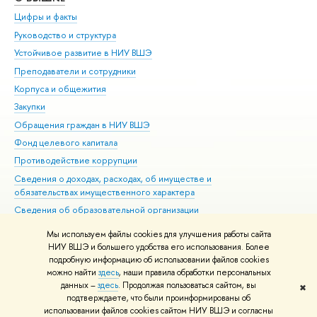
Цифры и факты
Ли
Руководство и структура
Дов
Устойчивое развитие в НИУ ВШЭ
Ол
Преподаватели и сотрудники
При
Корпуса и общежития
Вы
Закупки
При
Обращения граждан в НИУ ВШЭ
Ас
Фонд целевого капитала
До
Противодействие коррупции
Цен
Сведения о доходах, расходах, об имуществе и
Би
обязательствах имущественного характера
Об
Сведения об образовательной организации
Обр
Людям с ограниченными возможностями здоровья
Мы используем файлы cookies для улучшения работы сайта
Единая платежная страница
НИУ ВШЭ и большего удобства его использования. Более
подробную информацию об использовании файлов cookies
Работа в Вышке
можно найти
здесь
, наши правила обработки персональных
данных –
здесь
. Продолжая пользоваться сайтом, вы
✖
Редактору
подтверждаете, что были проинформированы об
© НИУ ВШЭ 1993–2026
Адреса и контакты
Условия использования
использовании файлов cookies сайтом НИУ ВШЭ и согласны