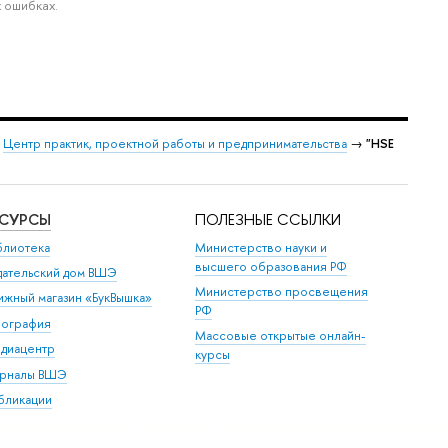
 ошибках.
→
Центр практик, проектной работы и предпринимательства
→
"HSE
ЕСУРСЫ
ПОЛЕЗНЫЕ ССЫЛКИ
блиотека
Министерство науки и
высшего образования РФ
дательский дом ВШЭ
Министерство просвещения
ижный магазин «БукВышка»
РФ
пография
Массовые открытые онлайн-
диацентр
курсы
рналы ВШЭ
бликации