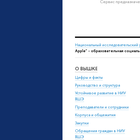
Сервис предназначе
Национальный исследовательский 
Apple" - образовательная социаль
О ВЫШКЕ
Цифры и факты
Руководство и структура
Устойчивое развитие в НИУ
ВШЭ
Преподаватели и сотрудники
Корпуса и общежития
Закупки
Обращения граждан в НИУ
ВШЭ