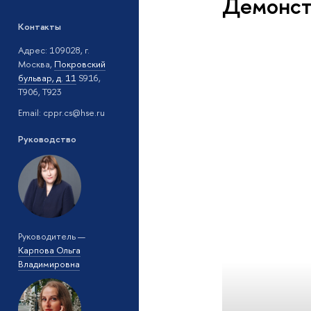
Демонст
Контакты
Адрес: 109028, г.
Москва,
Покровский
бульвар, д. 11
S916,
T906, T923
Email: cppr.cs@hse.ru
Руководство
Руководитель —
Карпова Ольга
Владимировна