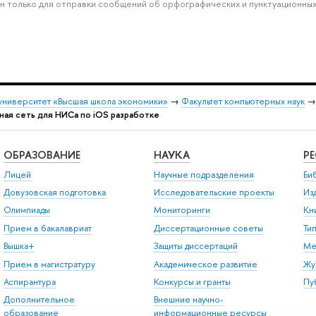
н только для отправки сообщений об орфографических и пунктуационных
университет «Высшая школа экономики»
→
Факультет компьютерных наук
ная сеть для НИСа по iOS разработке
ОБРАЗОВАНИЕ
НАУКА
Р
Лицей
Научные подразделения
Би
Довузовская подготовка
Исследовательские проекты
Из
Олимпиады
Мониторинги
Кн
Прием в бакалавриат
Диссертационные советы
Ти
Вышка+
Защиты диссертаций
Ме
Прием в магистратуру
Академическое развитие
Жу
Аспирантура
Конкурсы и гранты
Пу
Дополнительное
Внешние научно-
образование
информационные ресурсы