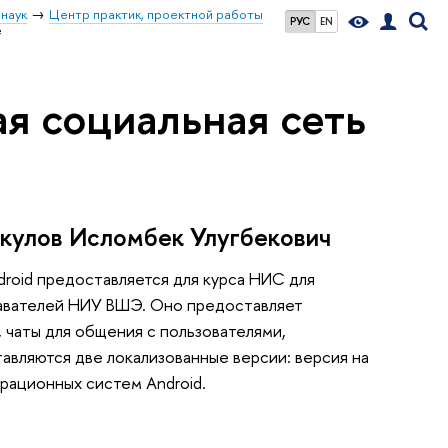
наук
Центр практик, проектной работы
РУС
EN
е
ая социальная сеть
акулов Исломбек Улугбекович
roid предоставляется для курса НИС для
авателей НИУ ВШЭ. Оно предоставляет
 чаты для общения с пользователями,
авляются две локализованные версии: версия на
ерационных систем Android.