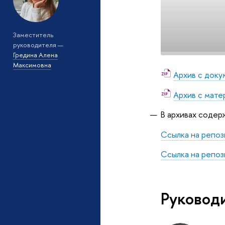
Заместитель
руководителя —
Гредина Алена
Максимовна
Архив с доку
Архив с мате
В архивах содер
Ссылка на репо
Ссылка на репо
Руковод