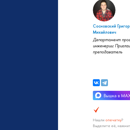
Сосновский Григор
Михайлович
Департамент про
инженерии: Пригла
преподаватель
Нашли
опечатку
?
Выделите её, нажмит