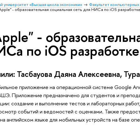
й университет «Высшая школа экономики»
Факультет компьютерных 
Apple" - образовательная социальная сеть для НИСа по iOS разработк
pple" - образовательн
ИСа по iOS разработке
или: Тасбауова Даяна Алексеевна, Тур
обильное приложение на операционной системе Google And
ВШЭ. Приложение предназначено для студентов и препод
ии: создание и выполнение тестов и лабораторных работ,
осмотр событий и ведомостей с оценками. Также предост
 на английском языке для мобильных устройств на базе оп