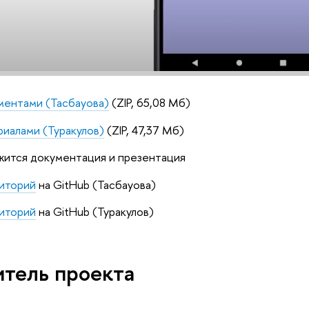
ментами (Тасбауова)
(ZIP, 65,08 Мб)
риалами (Туракулов)
(ZIP, 47,37 Мб)
жится документация и презентация
зиторий
на GitHub (Тасбауова)
зиторий
на GitHub (Туракулов)
итель проекта