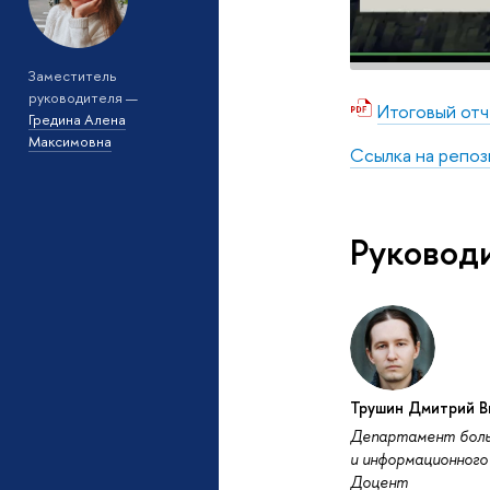
Заместитель
руководителя —
Итоговый отч
Гредина Алена
Максимовна
Ссылка на репо
Руковод
Трушин Дмитрий В
Департамент боль
и информационного 
Доцент