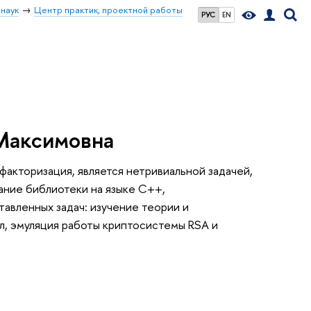
наук
Центр практик, проектной работы
РУС
EN
Максимовна
 факторизация, является нетривиальной задачей,
дание библиотеки на языке С++,
авленных задач: изучение теории и
л, эмуляция работы криптосистемы RSA и