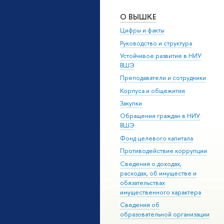
О ВЫШКЕ
Цифры и факты
Руководство и структура
Устойчивое развитие в НИУ
ВШЭ
Преподаватели и сотрудники
Корпуса и общежития
Закупки
Обращения граждан в НИУ
ВШЭ
Фонд целевого капитала
Противодействие коррупции
Сведения о доходах,
расходах, об имуществе и
обязательствах
имущественного характера
Сведения об
образовательной организации