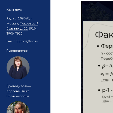
Контакты
Адрес: 109028, г.
Москва,
Покровский
бульвар, д. 11
S916,
T906, T923
Email: cppr.cs@hse.ru
Руководство
Руководитель —
Карпова Ольга
Владимировна