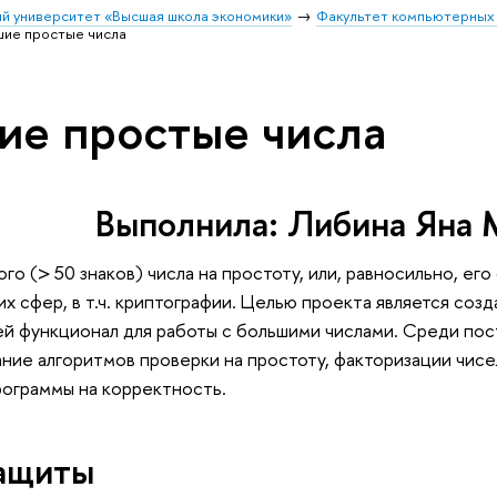
й университет «Высшая школа экономики»
Факультет компьютерных 
шие пpостые числа
ие пpостые числа
Выполнила: Либина Яна 
о (> 50 знаков) числа на простоту, или, равносильно, его
их сфер, в т.ч. криптографии. Целью проекта является соз
 функционал для работы с большими числами. Среди пост
ие алгоритмов проверки на простоту, факторизации чисе
ограммы на корректность.
защиты