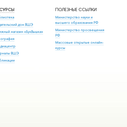
ЕСУРСЫ
ПОЛЕЗНЫЕ ССЫЛКИ
блиотека
Министерство науки и
высшего образования РФ
дательский дом ВШЭ
Министерство просвещения
ижный магазин «БукВышка»
РФ
пография
Массовые открытые онлайн-
диацентр
курсы
рналы ВШЭ
бликации