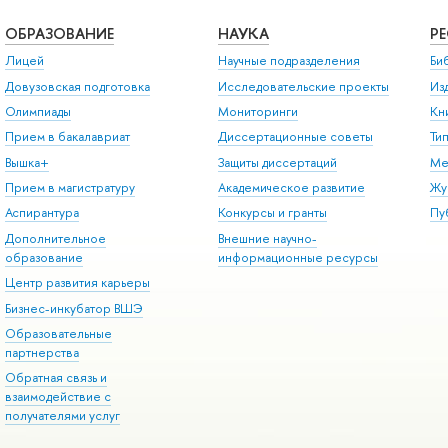
ОБРАЗОВАНИЕ
НАУКА
Р
Лицей
Научные подразделения
Би
Довузовская подготовка
Исследовательские проекты
Из
Олимпиады
Мониторинги
Кн
Прием в бакалавриат
Диссертационные советы
Ти
Вышка+
Защиты диссертаций
Ме
Прием в магистратуру
Академическое развитие
Жу
Аспирантура
Конкурсы и гранты
Пу
Дополнительное
Внешние научно-
образование
информационные ресурсы
Центр развития карьеры
Бизнес-инкубатор ВШЭ
Образовательные
партнерства
Обратная связь и
взаимодействие с
получателями услуг