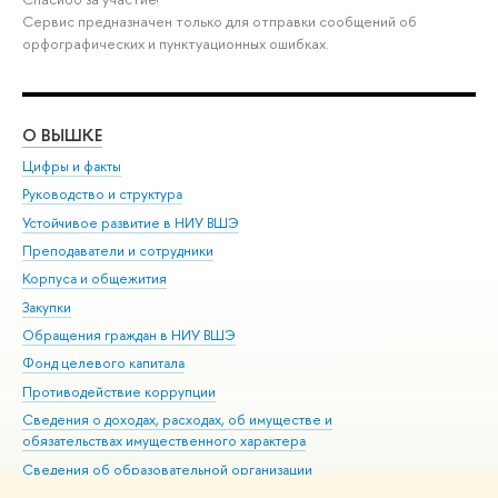
Сервис предназначен только для отправки сообщений об
орфографических и пунктуационных ошибках.
О ВЫШКЕ
ОБ
Цифры и факты
Ли
Руководство и структура
Дов
Устойчивое развитие в НИУ ВШЭ
Ол
Преподаватели и сотрудники
При
Корпуса и общежития
Вы
Закупки
При
Обращения граждан в НИУ ВШЭ
Ас
Фонд целевого капитала
До
Противодействие коррупции
Цен
Сведения о доходах, расходах, об имуществе и
Би
обязательствах имущественного характера
Об
Сведения об образовательной организации
Обр
Людям с ограниченными возможностями здоровья