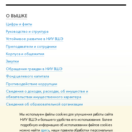
О ВЫШКЕ
ОБ
Цифры и факты
Ли
Руководство и структура
Дов
Устойчивое развитие в НИУ ВШЭ
Ол
Преподаватели и сотрудники
При
Корпуса и общежития
Вы
Закупки
При
Обращения граждан в НИУ ВШЭ
Ас
Фонд целевого капитала
До
Противодействие коррупции
Цен
Сведения о доходах, расходах, об имуществе и
Би
обязательствах имущественного характера
Об
Сведения об образовательной организации
Обр
Людям с ограниченными возможностями здоровья
Мы используем файлы cookies для улучшения работы сайта
Единая платежная страница
НИУ ВШЭ и большего удобства его использования. Более
подробную информацию об использовании файлов cookies
Работа в Вышке
можно найти
здесь
, наши правила обработки персональных