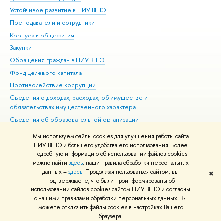
Устойчивое развитие в НИУ ВШЭ
Ол
Преподаватели и сотрудники
При
Корпуса и общежития
Вы
Закупки
При
Обращения граждан в НИУ ВШЭ
Ас
Фонд целевого капитала
До
Противодействие коррупции
Цен
Сведения о доходах, расходах, об имуществе и
Би
обязательствах имущественного характера
Об
Сведения об образовательной организации
Обр
Людям с ограниченными возможностями здоровья
Мы используем файлы cookies для улучшения работы сайта
Единая платежная страница
НИУ ВШЭ и большего удобства его использования. Более
подробную информацию об использовании файлов cookies
Работа в Вышке
можно найти
здесь
, наши правила обработки персональных
данных –
здесь
. Продолжая пользоваться сайтом, вы
✖
Редактору
подтверждаете, что были проинформированы об
© НИУ ВШЭ 1993–2026
Адреса и контакты
Условия использования
использовании файлов cookies сайтом НИУ ВШЭ и согласны
с нашими правилами обработки персональных данных. Вы
материалов
Политика конфиденциальности
Карта сайта
можете отключить файлы cookies в настройках Вашего
Шрифты HSE Sans и HSE Slab разработаны в
Школе дизайна НИУ ВШЭ
браузера.