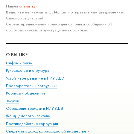
Нашли
опечатку
?
Выделите её, нажмите Ctrl+Enter и отправьте нам уведомление.
Спасибо за участие!
Сервис предназначен только для отправки сообщений об
орфографических и пунктуационных ошибках.
О ВЫШКЕ
ОБ
Цифры и факты
Ли
Руководство и структура
Дов
Устойчивое развитие в НИУ ВШЭ
Ол
Преподаватели и сотрудники
При
Корпуса и общежития
Вы
Закупки
При
Обращения граждан в НИУ ВШЭ
Ас
Фонд целевого капитала
До
Противодействие коррупции
Цен
Сведения о доходах, расходах, об имуществе и
Би