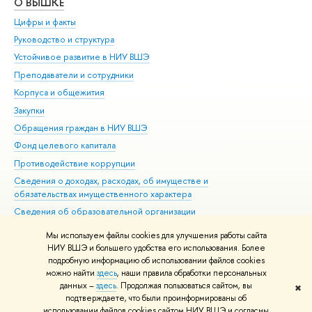
О ВЫШКЕ
ОБ
Цифры и факты
Ли
Руководство и структура
Дов
Устойчивое развитие в НИУ ВШЭ
Ол
Преподаватели и сотрудники
При
Корпуса и общежития
Вы
Закупки
При
Обращения граждан в НИУ ВШЭ
Ас
Фонд целевого капитала
До
Противодействие коррупции
Цен
Сведения о доходах, расходах, об имуществе и
Би
обязательствах имущественного характера
Об
Сведения об образовательной организации
Обр
Людям с ограниченными возможностями здоровья
Мы используем файлы cookies для улучшения работы сайта
Единая платежная страница
НИУ ВШЭ и большего удобства его использования. Более
подробную информацию об использовании файлов cookies
Работа в Вышке
можно найти
здесь
, наши правила обработки персональных
данных –
здесь
. Продолжая пользоваться сайтом, вы
✖
Редактору
подтверждаете, что были проинформированы об
© НИУ ВШЭ 1993–2026
Адреса и контакты
Условия использования
использовании файлов cookies сайтом НИУ ВШЭ и согласны