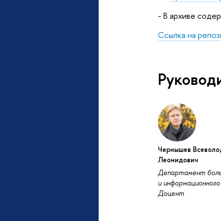
- В архиве соде
Ссылка на репо
Руковод
Чернышев Всеволо
Леонидович
Департамент боль
и информационного 
Доцент