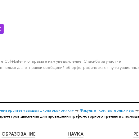
е Ctrl+Enter и отправьте нам уведомление. Спасибо за участие!
н только для отправки сообщений об орфографических и пунктуационных
университет «Высшая школа экономики»
→
Факультет компьютерных наук
параметров движения для проведения графомоторного тренинга с помощ
ОБРАЗОВАНИЕ
НАУКА
Р