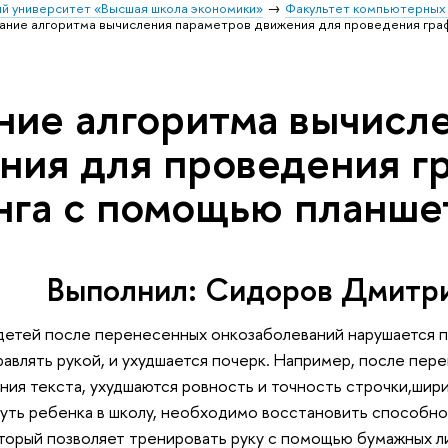
й университет «Высшая школа экономики»
Факультет компьютерных 
ание алгоритма вычисления параметров движения для проведения гра
ние алгоритма вычисл
ния для проведения г
нга с помощью планше
Выполнил: Сидоров Дмитр
 детей после перенесенных онкозаболеваний нарушается п
авлять рукой, и ухудшается почерк. Например, после пер
ния текста, ухудшаются ровность и точность строчки,шир
нуть ребенка в школу, необходимо восстановить способно
оторый позволяет тренировать руку с помощью бумажных ли