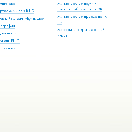
блиотека
Министерство науки и
высшего образования РФ
дательский дом ВШЭ
Министерство просвещения
ижный магазин «БукВышка»
РФ
пография
Массовые открытые онлайн-
диацентр
курсы
рналы ВШЭ
бликации