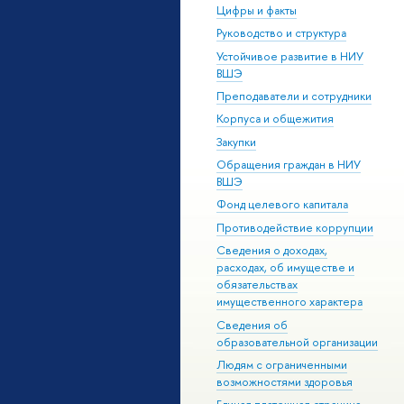
Цифры и факты
Руководство и структура
Устойчивое развитие в НИУ
ВШЭ
Преподаватели и сотрудники
Корпуса и общежития
Закупки
Обращения граждан в НИУ
ВШЭ
Фонд целевого капитала
Противодействие коррупции
Сведения о доходах,
расходах, об имуществе и
обязательствах
имущественного характера
Сведения об
образовательной организации
Людям с ограниченными
возможностями здоровья