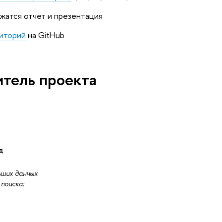
ржатся отчет и презентация
зиторий
на GitHub
итель проекта
д
ших данных
поиска: