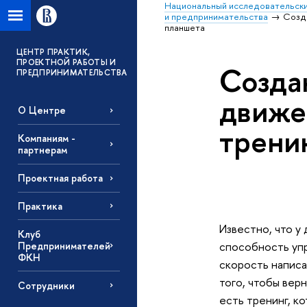
Национальный исследовательски
и предпринимательства
Созд
планшета
ЦЕНТР ПРАКТИК,
ПРОЕКТНОЙ РАБОТЫ И
Созда
ПРЕДПРИНИМАТЕЛЬСТВА
движе
О Центре
трени
Компаниям -
партнерам
Проектная работа
Практика
Известно, что у
Клуб
способность упр
Предпринимателей
ФКН
скорость написа
того, чтобы вер
Сотрудники
есть тренинг, к