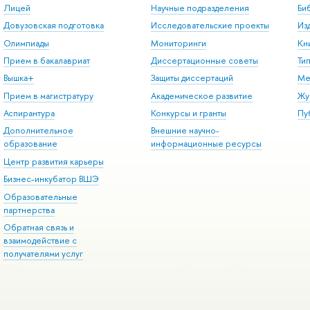
Лицей
Научные подразделения
Би
Довузовская подготовка
Исследовательские проекты
Из
Олимпиады
Мониторинги
Кн
Прием в бакалавриат
Диссертационные советы
Ти
Вышка+
Защиты диссертаций
Ме
Прием в магистратуру
Академическое развитие
Жу
Аспирантура
Конкурсы и гранты
Пу
Дополнительное
Внешние научно-
образование
информационные ресурсы
Центр развития карьеры
Бизнес-инкубатор ВШЭ
Образовательные
партнерства
Обратная связь и
взаимодействие с
получателями услуг