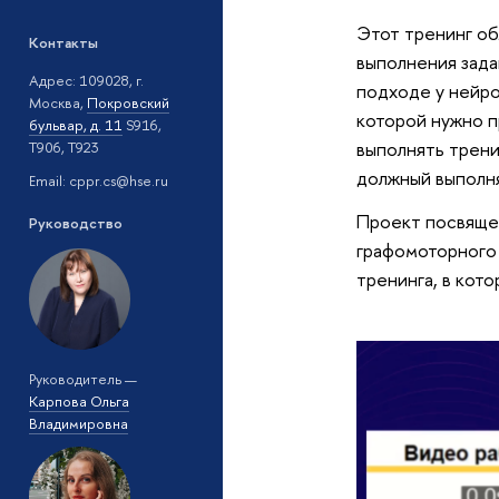
Этот тренинг об
Контакты
выполнения задан
Адрес: 109028, г.
подходе у нейро
Москва,
Покровский
которой нужно п
бульвар, д. 11
S916,
выполнять трени
T906, T923
должный выполня
Email: cppr.cs@hse.ru
Проект посвящен
Руководство
графомоторного
тренинга, в кот
Руководитель —
Карпова Ольга
Владимировна