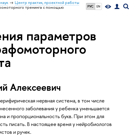
наук
Центр практик, проектной работы
РУС
EN
фомоторного тренинга с помощью
ения параметров
рафомоторного
та
ий Алексеевич
ерифирическая нервная система, в том числе
енесенного заболевания у ребенка уменьшается
ина и пропорциональность букв. При этом для
сть писать. В настоящее время у нейробиологов
стов и ручек.