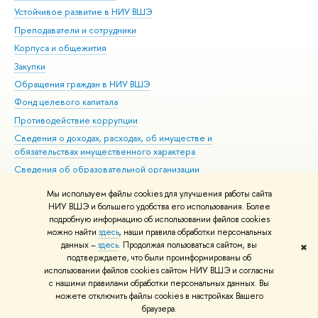
Устойчивое развитие в НИУ ВШЭ
Ол
Преподаватели и сотрудники
При
Корпуса и общежития
Вы
Закупки
При
Обращения граждан в НИУ ВШЭ
Ас
Фонд целевого капитала
До
Противодействие коррупции
Цен
Сведения о доходах, расходах, об имуществе и
Би
обязательствах имущественного характера
Об
Сведения об образовательной организации
Обр
Людям с ограниченными возможностями здоровья
Мы используем файлы cookies для улучшения работы сайта
Единая платежная страница
НИУ ВШЭ и большего удобства его использования. Более
подробную информацию об использовании файлов cookies
Работа в Вышке
можно найти
здесь
, наши правила обработки персональных
данных –
здесь
. Продолжая пользоваться сайтом, вы
✖
Редактору
подтверждаете, что были проинформированы об
© НИУ ВШЭ 1993–2026
Адреса и контакты
Условия использования
использовании файлов cookies сайтом НИУ ВШЭ и согласны
с нашими правилами обработки персональных данных. Вы
материалов
Политика конфиденциальности
Карта сайта
можете отключить файлы cookies в настройках Вашего
Шрифты HSE Sans и HSE Slab разработаны в
Школе дизайна НИУ ВШЭ
браузера.