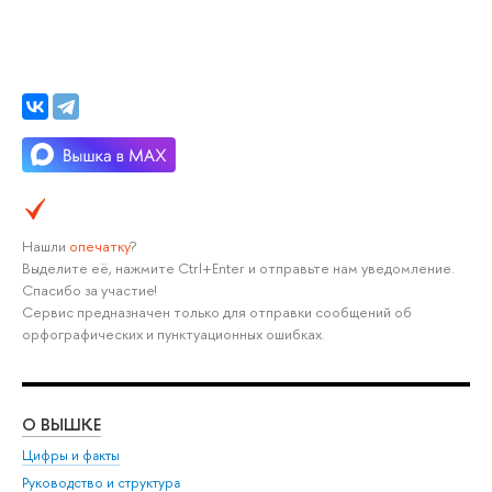
Нашли
опечатку
?
Выделите её, нажмите Ctrl+Enter и отправьте нам уведомление.
Спасибо за участие!
Сервис предназначен только для отправки сообщений об
орфографических и пунктуационных ошибках.
О ВЫШКЕ
ОБ
Цифры и факты
Ли
Руководство и структура
Дов