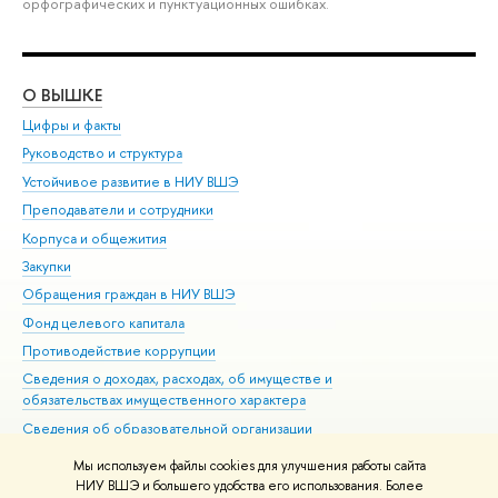
орфографических и пунктуационных ошибках.
О ВЫШКЕ
ОБ
Цифры и факты
Ли
Руководство и структура
Дов
Устойчивое развитие в НИУ ВШЭ
Ол
Преподаватели и сотрудники
При
Корпуса и общежития
Вы
Закупки
При
Обращения граждан в НИУ ВШЭ
Ас
Фонд целевого капитала
До
Противодействие коррупции
Цен
Сведения о доходах, расходах, об имуществе и
Би
обязательствах имущественного характера
Об
Сведения об образовательной организации
Обр
Людям с ограниченными возможностями здоровья
Мы используем файлы cookies для улучшения работы сайта
Единая платежная страница
НИУ ВШЭ и большего удобства его использования. Более