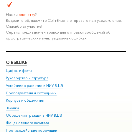
Нашли
опечатку
?
Выделите её, нажмите Ctrl+Enter и отправьте нам уведомление.
Спасибо за участие!
Сервис предназначен только для отправки сообщений об
орфографических и пунктуационных ошибках.
О ВЫШКЕ
ОБ
Цифры и факты
Ли
Руководство и структура
Дов
Устойчивое развитие в НИУ ВШЭ
Ол
Преподаватели и сотрудники
При
Корпуса и общежития
Вы
Закупки
При
Обращения граждан в НИУ ВШЭ
Ас
Фонд целевого капитала
До
Противодействие коррупции
Цен