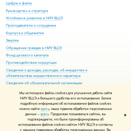
Цифры и факты
Ли
Руководство и структура
Дов
Устойчивое развитие в НИУ ВШЭ
Ол
Преподаватели и сотрудники
При
Корпуса и общежития
Вы
Закупки
При
Обращения граждан в НИУ ВШЭ
Ас
Фонд целевого капитала
До
Противодействие коррупции
Цен
Сведения о доходах, расходах, об имуществе и
Би
обязательствах имущественного характера
Об
Сведения об образовательной организации
Обр
Людям с ограниченными возможностями здоровья
Мы используем файлы cookies для улучшения работы сайта
Единая платежная страница
НИУ ВШЭ и большего удобства его использования. Более
подробную информацию об использовании файлов cookies
Работа в Вышке
можно найти
здесь
, наши правила обработки персональных
данных –
здесь
. Продолжая пользоваться сайтом, вы
✖
Редактору
подтверждаете, что были проинформированы об
© НИУ ВШЭ 1993–2026
Адреса и контакты
Условия использования
использовании файлов cookies сайтом НИУ ВШЭ и согласны
с нашими правилами обработки персональных данных. Вы
материалов
Политика конфиденциальности
Карта сайта