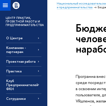
Национальный исследовательски
и предпринимательства
Бюдже
ЦЕНТР ПРАКТИК,
ПРОЕКТНОЙ РАБОТЫ И
Бюдже
ПРЕДПРИНИМАТЕЛЬСТВА
челове
О Центре
нараб
Компаниям -
партнерам
Проектная работа
Практика
Программа вмест
Клуб
среде посредст
Предпринимателей
в освоении инте
ФКН
пользователя, д
Сотрудники
VRшлемов, желаю