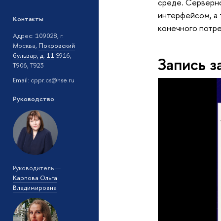
среде. Серверн
интерфейсом, а 
Контакты
конечного потре
Адрес: 109028, г.
Москва,
Покровский
бульвар, д. 11
S916,
Запись 
T906, T923
Email: cppr.cs@hse.ru
Руководство
Руководитель —
Карпова Ольга
Владимировна