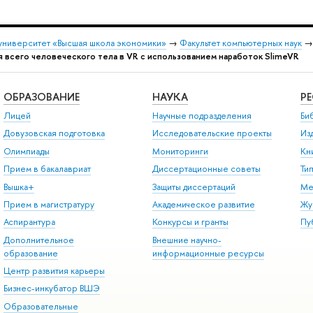
университет «Высшая школа экономики»
→
Факультет компьютерных наук
всего человеческого тела в VR с использованием наработок SlimeVR
ОБРАЗОВАНИЕ
НАУКА
Р
Лицей
Научные подразделения
Би
Довузовская подготовка
Исследовательские проекты
Из
Олимпиады
Мониторинги
Кн
Прием в бакалавриат
Диссертационные советы
Ти
Вышка+
Защиты диссертаций
Ме
Прием в магистратуру
Академическое развитие
Жу
Аспирантура
Конкурсы и гранты
Пу
Дополнительное
Внешние научно-
образование
информационные ресурсы
Центр развития карьеры
Бизнес-инкубатор ВШЭ
Образовательные