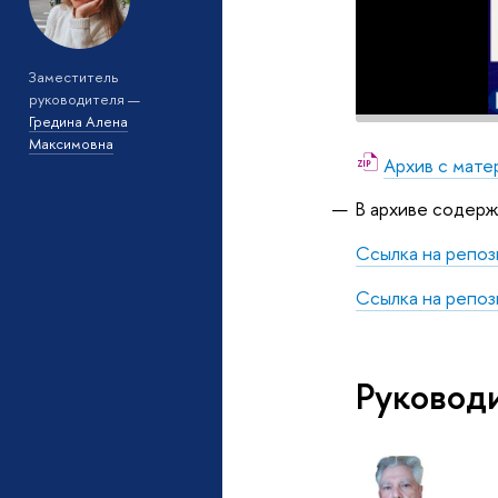
Заместитель
руководителя —
Гредина Алена
Максимовна
Архив с мате
В архиве содерж
Ссылка на репо
Ссылка на репо
Руковод