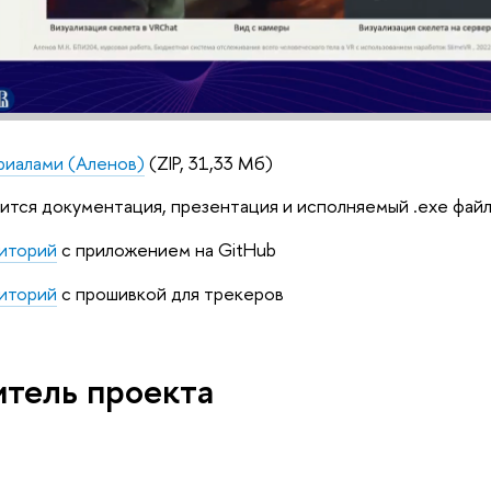
риалами (Аленов)
(ZIP, 31,33 Мб)
ится документация, презентация и исполняемый .exe фай
зиторий
с приложением на GitHub
зиторий
с прошивкой для трекеров
итель проекта