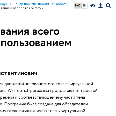
наук
Центр практик, проектной работы
РУС
EN
ованием наработок SlimeVR
вания всего
спользованием
нстантинович
я движений человеческого тела в виртуальной
ез WiFi-сеть.Программа предоставляет простой
трекера к соответствующей ему части тела
де. Программа была создана для обладателей
му отслеживания всего тела в виртуальной