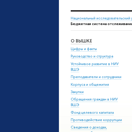
Национальный исследовательский 
Бюджетная система отслеживания 
О ВЫШКЕ
Цифры и факты
Руководство и структура
Устойчивое развитие в НИУ
ВШЭ
Преподаватели и сотрудники
Корпуса и общежития
Закупки
Обращения граждан в НИУ
ВШЭ
Фонд целевого капитала
Противодействие коррупции
Сведения о доходах,