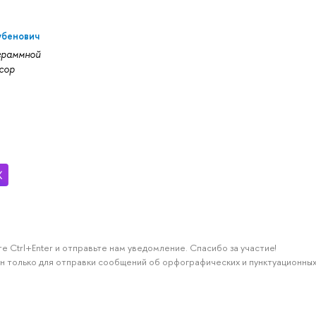
убенович
граммной
сор
е Ctrl+Enter и отправьте нам уведомление. Спасибо за участие!
н только для отправки сообщений об орфографических и пунктуационных