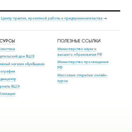
→
Центр практик, проектной работы и предпринимательства
→
ЕСУРСЫ
ПОЛЕЗНЫЕ ССЫЛКИ
блиотека
Министерство науки и
высшего образования РФ
дательский дом ВШЭ
Министерство просвещения
ижный магазин «БукВышка»
РФ
пография
Массовые открытые онлайн-
диацентр
курсы
рналы ВШЭ
бликации