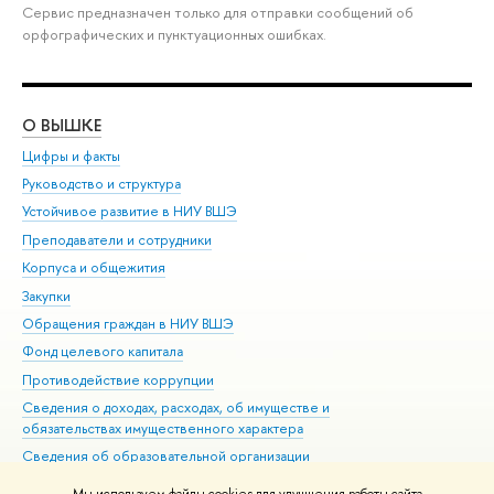
Сервис предназначен только для отправки сообщений об
орфографических и пунктуационных ошибках.
О ВЫШКЕ
ОБ
Цифры и факты
Ли
Руководство и структура
Дов
Устойчивое развитие в НИУ ВШЭ
Ол
Преподаватели и сотрудники
При
Корпуса и общежития
Вы
Закупки
При
Обращения граждан в НИУ ВШЭ
Ас
Фонд целевого капитала
До
Противодействие коррупции
Цен
Сведения о доходах, расходах, об имуществе и
Би
обязательствах имущественного характера
Об
Сведения об образовательной организации
Обр
Людям с ограниченными возможностями здоровья