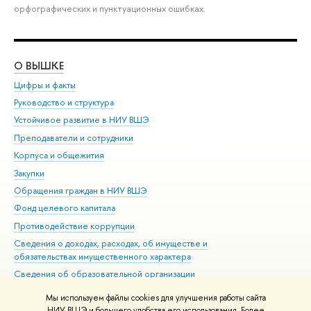
орфографических и пунктуационных ошибках.
О ВЫШКЕ
ОБ
Цифры и факты
Ли
Руководство и структура
Дов
Устойчивое развитие в НИУ ВШЭ
Ол
Преподаватели и сотрудники
При
Корпуса и общежития
Вы
Закупки
При
Обращения граждан в НИУ ВШЭ
Ас
Фонд целевого капитала
До
Противодействие коррупции
Цен
Сведения о доходах, расходах, об имуществе и
Би
обязательствах имущественного характера
Об
Сведения об образовательной организации
Обр
Людям с ограниченными возможностями здоровья
Мы используем файлы cookies для улучшения работы сайта
Единая платежная страница
НИУ ВШЭ и большего удобства его использования. Более