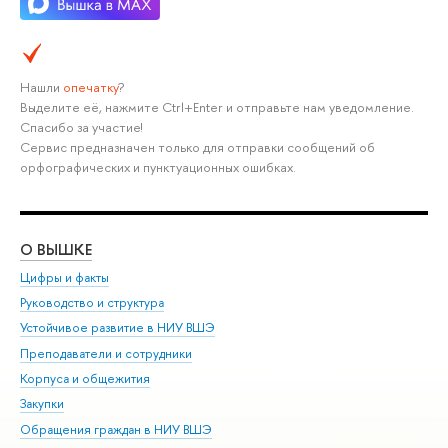
Нашли
опечатку
?
Выделите её, нажмите Ctrl+Enter и отправьте нам уведомление.
Спасибо за участие!
Сервис предназначен только для отправки сообщений об
орфографических и пунктуационных ошибках.
О ВЫШКЕ
ОБ
Цифры и факты
Ли
Руководство и структура
Дов
Устойчивое развитие в НИУ ВШЭ
Ол
Преподаватели и сотрудники
При
Корпуса и общежития
Вы
Закупки
При
Обращения граждан в НИУ ВШЭ
Ас