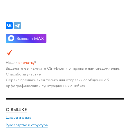
Нашли
опечатку
?
Выделите её, нажмите Ctrl+Enter и отправьте нам уведомление.
Спасибо за участие!
Сервис предназначен только для отправки сообщений об
орфографических и пунктуационных ошибках.
О ВЫШКЕ
ОБ
Цифры и факты
Ли
Руководство и структура
Дов