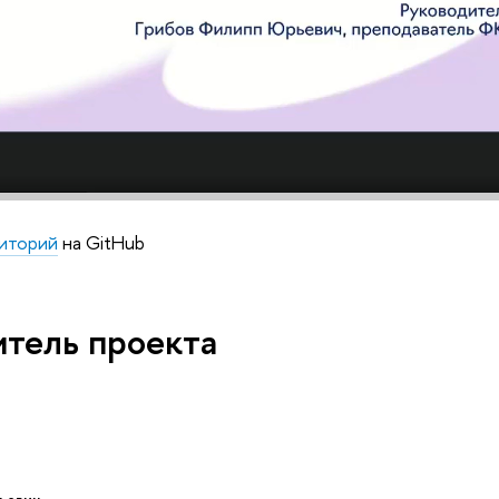
зиторий
на GitHub
итель проекта