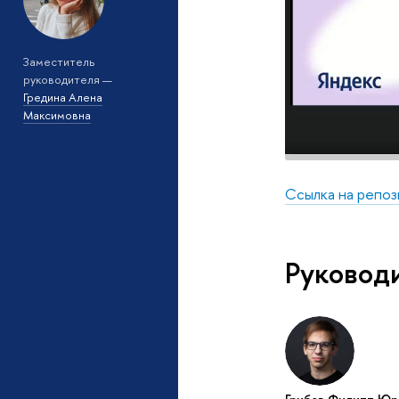
Заместитель
руководителя —
Гредина Алена
Максимовна
Ссылка на репо
Руковод