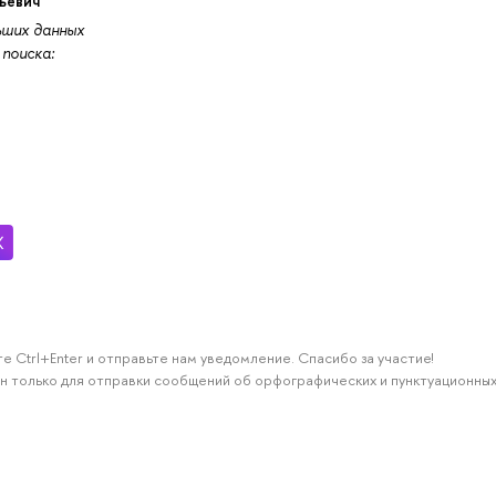
ьевич
ших данных
поиска:
е Ctrl+Enter и отправьте нам уведомление. Спасибо за участие!
н только для отправки сообщений об орфографических и пунктуационных