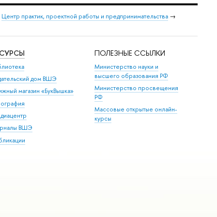
→
Центр практик, проектной работы и предпринимательства
→
ЕСУРСЫ
ПОЛЕЗНЫЕ ССЫЛКИ
блиотека
Министерство науки и
высшего образования РФ
дательский дом ВШЭ
Министерство просвещения
ижный магазин «БукВышка»
РФ
пография
Массовые открытые онлайн-
диацентр
курсы
рналы ВШЭ
бликации