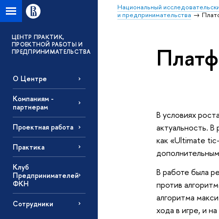
Национальный исследовательски
и предпринимательства
Платф
ЦЕНТР ПРАКТИК,
ПРОЕКТНОЙ РАБОТЫ И
Платфо
ПРЕДПРИНИМАТЕЛЬСТВА
О Центре
Компаниям -
партнерам
В условиях рост
актуальность. В
Проектная работа
как «Ultimate t
Практика
дополнительными
Клуб
В работе была р
Предпринимателей
ФКН
против алгоритм
алгоритма макс
Сотрудники
хода в игре, и 