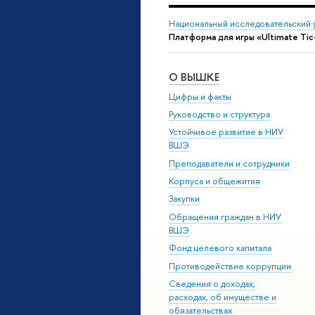
Национальный исследовательский 
Платформа для игры «Ultimate Tic
О ВЫШКЕ
Цифры и факты
Руководство и структура
Устойчивое развитие в НИУ
ВШЭ
Преподаватели и сотрудники
Корпуса и общежития
Закупки
Обращения граждан в НИУ
ВШЭ
Фонд целевого капитала
Противодействие коррупции
Сведения о доходах,
расходах, об имуществе и
обязательствах