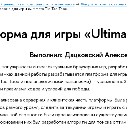
й университет «Высшая школа экономики»
Факультет компьютерных 
орма для игры «Ultimate Tic-Tac-Toe»
рма для игры «Ultimat
Выполнил: Дацковский Алекс
а популярности интеллектуальных браузерных игр, разраб
 рамках данной работы разрабатывается платформа для иг
ic-tac-toe» и под аналогичными названиями) — усложнённой
 правилами ходов и условий для победы.
еализована серверная и клиентская часть платформы. Была 
ов разного уровня, следить за текущими играми и играть 
имальной сложности были проанализированы существующие
на основании них был разработан алгоритм для поиска опти