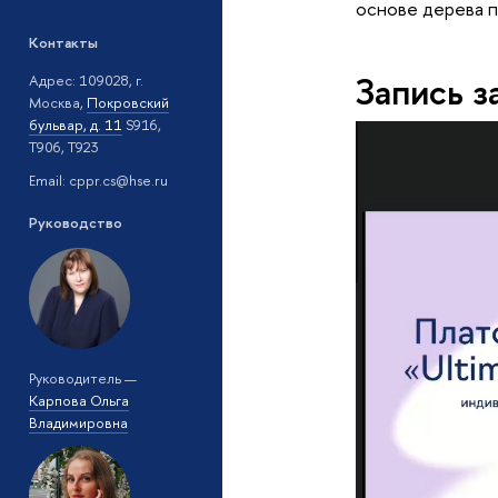
основе дерева 
Контакты
Запись 
Адрес: 109028, г.
Москва,
Покровский
бульвар, д. 11
S916,
T906, T923
Email: cppr.cs@hse.ru
Руководство
Руководитель —
Карпова Ольга
Владимировна