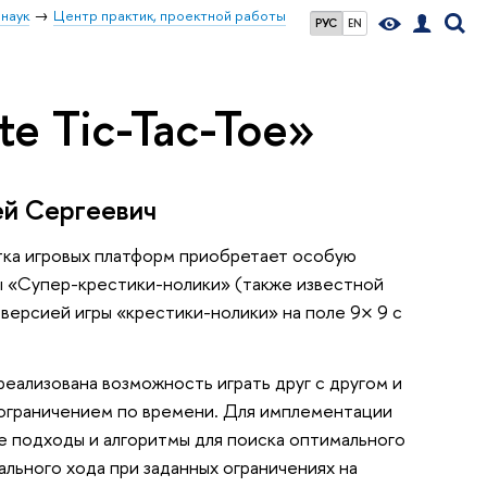
наук
Центр практик, проектной работы
РУС
EN
e Tic-Tac-Toe»
ей Сергеевич
отка игровых платформ приобретает особую
ры «Супер-крестики-нолики» (также известной
 версией игры «крестики-нолики» на поле 9× 9 с
реализована возможность играть друг с другом и
с ограничением по времени. Для имплементации
 подходы и алгоритмы для поиска оптимального
мального хода при заданных ограничениях на