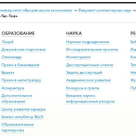
университет «Высшая школа экономики»
→
Факультет компьютерных наук
-Tac-Toe»
ОБРАЗОВАНИЕ
НАУКА
Р
Лицей
Научные подразделения
Би
Довузовская подготовка
Исследовательские проекты
Из
Олимпиады
Мониторинги
Кн
Прием в бакалавриат
Диссертационные советы
Ти
Вышка+
Защиты диссертаций
Ме
Прием в магистратуру
Академическое развитие
Жу
Аспирантура
Конкурсы и гранты
Пу
Дополнительное
Внешние научно-
образование
информационные ресурсы
Центр развития карьеры
Бизнес-инкубатор ВШЭ
Образовательные
партнерства