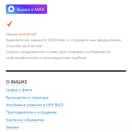
Нашли
опечатку
?
Выделите её, нажмите Ctrl+Enter и отправьте нам уведомление.
Спасибо за участие!
Сервис предназначен только для отправки сообщений об
орфографических и пунктуационных ошибках.
О ВЫШКЕ
ОБ
Цифры и факты
Ли
Руководство и структура
Дов
Устойчивое развитие в НИУ ВШЭ
Ол
Преподаватели и сотрудники
При
Корпуса и общежития
Вы
Закупки
При