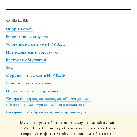
О ВЫШКЕ
ОБ
Цифры и факты
Ли
Руководство и структура
Дов
Устойчивое развитие в НИУ ВШЭ
Ол
Преподаватели и сотрудники
При
Корпуса и общежития
Вы
Закупки
При
Обращения граждан в НИУ ВШЭ
Ас
Фонд целевого капитала
До
Противодействие коррупции
Цен
Сведения о доходах, расходах, об имуществе и
Би
обязательствах имущественного характера
Об
Сведения об образовательной организации
Обр
Людям с ограниченными возможностями здоровья
Мы используем файлы cookies для улучшения работы сайта
Единая платежная страница
НИУ ВШЭ и большего удобства его использования. Более
подробную информацию об использовании файлов cookies
Работа в Вышке