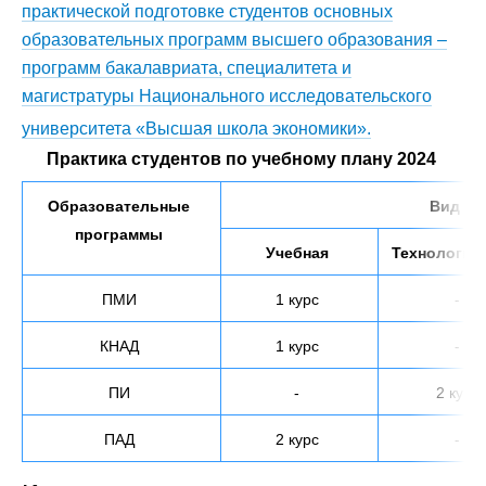
практической подготовке студентов основных
образовательных программ высшего образования –
программ бакалавриата, специалитета и
магистратуры Национального исследовательского
университета «Высшая школа экономики».
Практика студентов по учебному плану 2024
Образовательные
Вид пр
программы
Учебная
Технологич
ПМИ
1 курс
-
КНАД
1 курс
-
ПИ
-
2 курс
ПАД
2 курс
-