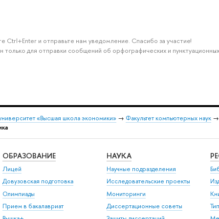
е Ctrl+Enter и отправьте нам уведомление. Спасибо за участие!
н только для отправки сообщений об орфографических и пунктуационных
университет «Высшая школа экономики»
→
Факультет компьютерных наук
ика
ОБРАЗОВАНИЕ
НАУКА
Р
Лицей
Научные подразделения
Би
Довузовская подготовка
Исследовательские проекты
Из
Олимпиады
Мониторинги
Кн
Прием в бакалавриат
Диссертационные советы
Ти
Вышка+
Защиты диссертаций
Ме