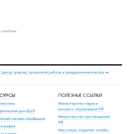
 ошибках.
→
Центр практик, проектной работы и предпринимательства
→
ЕСУРСЫ
ПОЛЕЗНЫЕ ССЫЛКИ
блиотека
Министерство науки и
высшего образования РФ
дательский дом ВШЭ
Министерство просвещения
ижный магазин «БукВышка»
РФ
пография
Массовые открытые онлайн-
диацентр