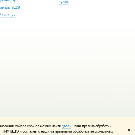
курсы
рналы ВШЭ
бликации
ьзовании файлов cookies можно найти
здесь
, наши правила обработки
и
Карта сайта
Редактору
✖
том НИУ ВШЭ и согласны с нашими правилами обработки персональных