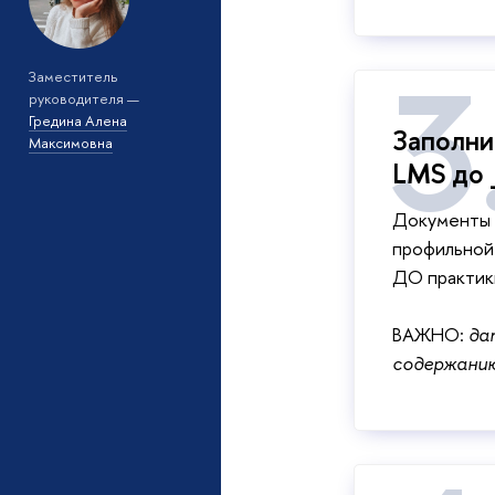
Заместитель
руководителя —
Гредина Алена
Заполни
Максимовна
LMS до
Документы 
профильной 
ДО практик
ВАЖНО:
да
содержанию