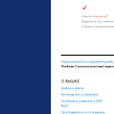
Нашли
опечатку
?
Выделите её, нажмит
Сервис предназначе
Национальный исследовательский 
Учебная (технологическая) практ
О ВЫШКЕ
Цифры и факты
Руководство и структура
Устойчивое развитие в НИУ
ВШЭ
Преподаватели и сотрудники