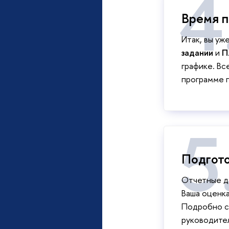
Время п
Итак, вы уж
задании
и
П
графике. Вс
программе 
Подгото
Отчетные д
Ваша оценка
Подробно с
руководител