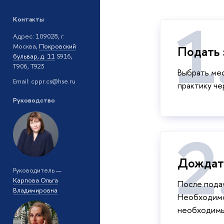
Контакты
Адрес: 109028, г.
Москва,
Покровский
Подать 
бульвар, д. 11
S916,
T906, T923
Выбрать ме
Email: cppr.cs@hse.ru
практику ч
Руководство
Дождать
Руководитель —
Карпова Ольга
После подач
Владимировна
Необходимо
необходимы