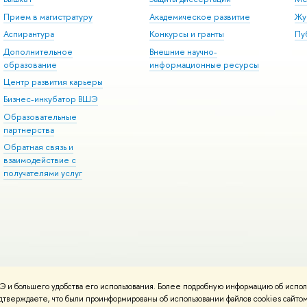
Прием в магистратуру
Академическое развитие
Жу
Аспирантура
Конкурсы и гранты
Пу
Дополнительное
Внешние научно-
образование
информационные ресурсы
Центр развития карьеры
Бизнес-инкубатор ВШЭ
Образовательные
партнерства
Обратная связь и
взаимодействие с
получателями услуг
 и большего удобства его использования. Более подробную информацию об испол
онтакты
Условия использования материалов
Политика конфиденциальност
подтверждаете, что были проинформированы об использовании файлов cookies сай
ботаны в
Школе дизайна НИУ ВШЭ