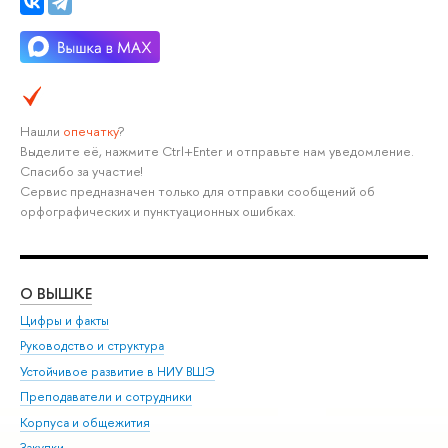
Нашли
опечатку
?
ыделите её, нажмите Ctrl+Enter и отправьте нам уведомление.
Спасибо за участие!
Сервис предназначен только для отправки сообщений о
орфографических и пунктуационных ошибках.
О ВЫШКЕ
ОБ
Цифры и факты
Ли
Руководство и структура
Дов
Устойчивое развитие в НИУ ВШЭ
Ол
Преподаватели и сотрудники
При
Корпуса и общежития
ыш
Закупки
При