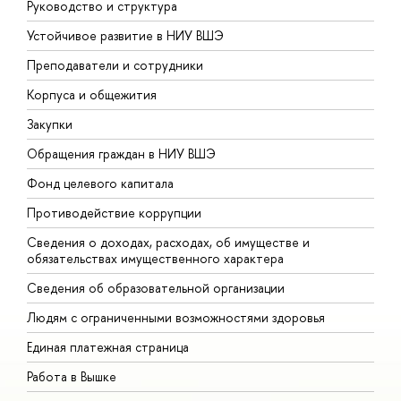
Руководство и структура
Д
Устойчивое развитие в НИУ ВШЭ
О
Преподаватели и сотрудники
П
Корпуса и общежития
В
Закупки
П
Обращения граждан в НИУ ВШЭ
А
Фонд целевого капитала
Д
Противодействие коррупции
Ц
Сведения о доходах, расходах, об имуществе и
Б
обязательствах имущественного характера
О
Сведения об образовательной организации
О
Людям с ограниченными возможностями здоровья
Единая платежная страница
Работа в Вышке