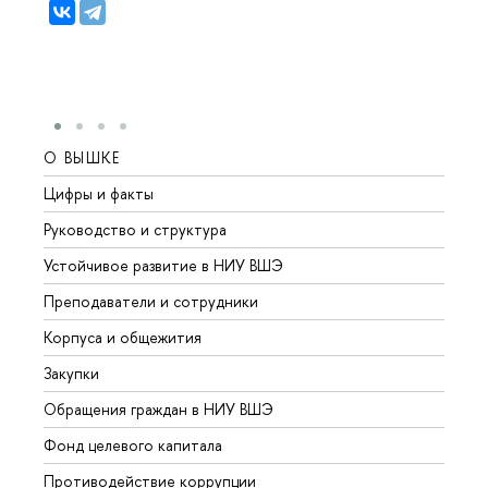
О ВЫШКЕ
ОБР
Цифры и факты
Лице
Руководство и структура
Довуз
Устойчивое развитие в НИУ ВШЭ
Олим
Преподаватели и сотрудники
Прием
Корпуса и общежития
Вышк
Закупки
Прием
Обращения граждан в НИУ ВШЭ
Аспир
Фонд целевого капитала
Допол
Противодействие коррупции
Центр