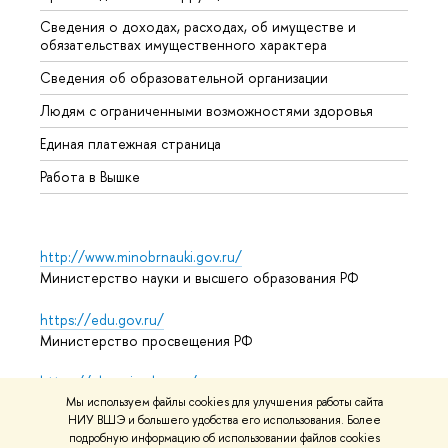
Сведения о доходах, расходах, об имуществе и
Бизне
обязательствах имущественного характера
Образ
Сведения об образовательной организации
Обрат
Людям с ограниченными возможностями здоровья
Единая платежная страница
Работа в Вышке
http://www.minobrnauki.gov.ru/
Министерство науки и высшего образования РФ
https://edu.gov.ru/
Министерство просвещения РФ
https://elearning.hse.ru/mooc
Массовые открытые онлайн-курсы
Мы используем файлы cookies для улучшения работы сайта
НИУ ВШЭ и большего удобства его использования. Более
подробную информацию об использовании файлов cookies