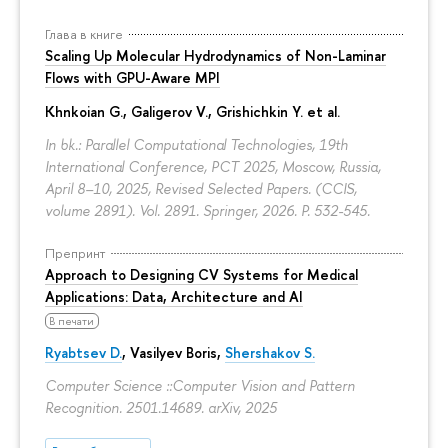
Глава в книге
Scaling Up Molecular Hydrodynamics of Non-Laminar
Flows with GPU-Aware MPI
Khnkoian G.,
Galigerov V.
, Grishichkin Y. et al.
In bk.: Parallel Computational Technologies, 19th
International Conference, PCT 2025, Moscow, Russia,
April 8–10, 2025, Revised Selected Papers. (CCIS,
volume 2891). Vol. 2891. Springer, 2026.
P. 532-545.
Препринт
Approach to Designing CV Systems for Medical
Applications: Data, Architecture and AI
В печати
Ryabtsev D.
,
Vasilyev Boris
,
Shershakov S.
Computer Science ::Computer Vision and Pattern
Recognition. 2501.14689. arXiv, 2025