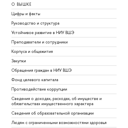
О ВЫШКЕ
ОБР
Цифры и факты
Лице
Руководство и структура
Довуз
Устойчивое развитие в НИУ ВШЭ
Олим
Преподаватели и сотрудники
Прием
Корпуса и общежития
Вышк
Закупки
Прием
Обращения граждан в НИУ ВШЭ
Аспир
Фонд целевого капитала
Допол
Противодействие коррупции
Центр
Сведения о доходах, расходах, об имуществе и
Бизне
обязательствах имущественного характера
Образ
Сведения об образовательной организации
Обрат
Людям с ограниченными возможностями здоровья