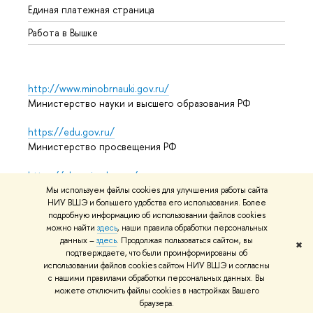
Единая платежная страница
Работа в Вышке
http://www.minobrnauki.gov.ru/
Министерство науки и высшего образования РФ
https://edu.gov.ru/
Министерство просвещения РФ
https://elearning.hse.ru/mooc
Массовые открытые онлайн-курсы
Мы используем файлы cookies для улучшения работы сайта
НИУ ВШЭ и большего удобства его использования. Более
подробную информацию об использовании файлов cookies
можно найти
здесь
, наши правила обработки персональных
© НИУ ВШЭ 1993–2026
Адреса и контакты
Условия
данных –
здесь
. Продолжая пользоваться сайтом, вы
✖
подтверждаете, что были проинформированы об
использования материалов
Политика конфиденциальности
использовании файлов cookies сайтом НИУ ВШЭ и согласны
Карта сайта
с нашими правилами обработки персональных данных. Вы
можете отключить файлы cookies в настройках Вашего
Редактору
браузера.