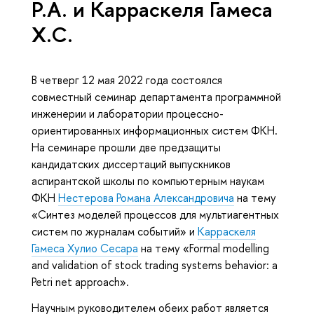
Р.А. и Карраскеля Гамеса
Х.С.
В четверг 12 мая 2022 года состоялся
совместный семинар департамента программной
инженерии и лаборатории процессно-
ориентированных информационных систем ФКН.
На семинаре прошли две предзащиты
кандидатских диссертаций выпускников
аспирантской школы по компьютерным наукам
ФКН
Нестерова Романа Александровича
на тему
«Синтез моделей процессов для мультиагентных
систем по журналам событий» и
Карраскеля
Гамеса Хулио Сесара
на тему «Formal modelling
and validation of stock trading systems behavior: a
Petri net approach».
Научным руководителем обеих работ является