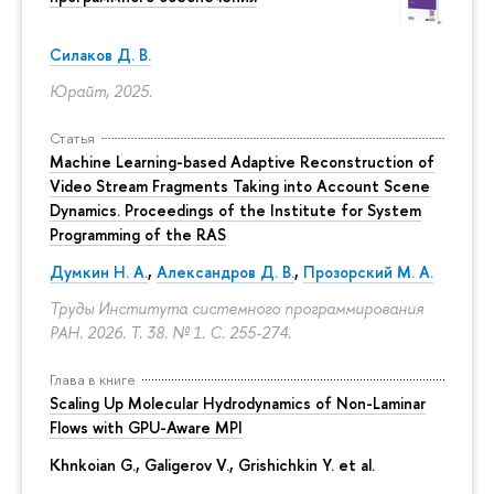
Силаков Д. В.
Юрайт, 2025.
Статья
Machine Learning-based Adaptive Reconstruction of
Video Stream Fragments Taking into Account Scene
Dynamics. Proceedings of the Institute for System
Programming of the RAS
Думкин Н. А.
,
Александров Д. В.
,
Прозорский М. А.
Труды Института системного программирования
РАН. 2026. Т. 38. № 1.
С. 255-274.
Глава в книге
Scaling Up Molecular Hydrodynamics of Non-Laminar
Flows with GPU-Aware MPI
Khnkoian G.,
Galigerov V.
, Grishichkin Y. et al.