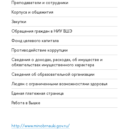
Преподаватели и сотрудники
Прием
Корпуса и общежития
Вышк
Закупки
Прием
Обращения граждан в НИУ ВШЭ
Аспир
Фонд целевого капитала
Допол
Противодействие коррупции
Центр
Сведения о доходах, расходах, об имуществе и
Бизне
обязательствах имущественного характера
Образ
Сведения об образовательной организации
Обрат
Людям с ограниченными возможностями здоровья
Единая платежная страница
Работа в Вышке
http://www.minobrnauki.gov.ru/