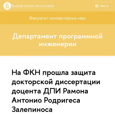
Высшая школа экономики
Меню
Факультет компьютерных наук
Департамент программной
инженерии
На ФКН прошла защита
докторской диссертации
доцента ДПИ Рамона
Антонио Родригеса
Залепиноса