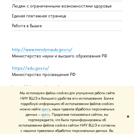
Обрат
Людям с ограниченными возможностями здоровья
Единая платежная страница
Работа в Вышке
http://www.minobrnauki.gov.ru/
Министерство науки и высшего образования РФ
https://edu.gov.ru/
Министерство просвещения РФ
https://elearning.hse.ru/mooc
Массовые открытые онлайн-курсы
Мы используем файлы cookies для улучшения работы сайта
НИУ ВШЭ и большего удобства его использования. Более
подробную информацию об использовании файлов cookies
можно найти
здесь
, наши правила обработки персональных
© НИУ ВШЭ 1993–2026
Адреса и контакты
Условия
данных –
здесь
. Продолжая пользоваться сайтом, вы
✖
подтверждаете, что были проинформированы об
использования материалов
Политика конфиденциальности
использовании файлов cookies сайтом НИУ ВШЭ и согласны
Карта сайта
с нашими правилами обработки персональных данных. Вы