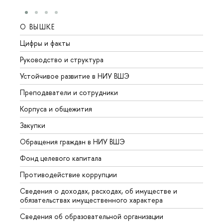
О ВЫШКЕ
ОБР
Цифры и факты
Лице
Руководство и структура
Довуз
Устойчивое развитие в НИУ ВШЭ
Олим
Преподаватели и сотрудники
Прием
Корпуса и общежития
Вышк
Закупки
Прием
Обращения граждан в НИУ ВШЭ
Аспир
Фонд целевого капитала
Допол
Противодействие коррупции
Центр
Сведения о доходах, расходах, об имуществе и
Бизне
обязательствах имущественного характера
Образ
Сведения об образовательной организации