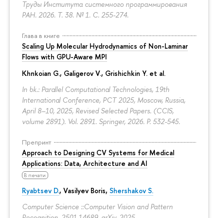
Труды Института системного программирования
РАН. 2026. Т. 38. № 1.
С. 255-274.
Глава в книге
Scaling Up Molecular Hydrodynamics of Non-Laminar
Flows with GPU-Aware MPI
Khnkoian G.,
Galigerov V.
, Grishichkin Y. et al.
In bk.: Parallel Computational Technologies, 19th
International Conference, PCT 2025, Moscow, Russia,
April 8–10, 2025, Revised Selected Papers. (CCIS,
volume 2891). Vol. 2891. Springer, 2026.
P. 532-545.
Препринт
Approach to Designing CV Systems for Medical
Applications: Data, Architecture and AI
В печати
Ryabtsev D.
,
Vasilyev Boris
,
Shershakov S.
Computer Science ::Computer Vision and Pattern
Recognition. 2501.14689. arXiv, 2025