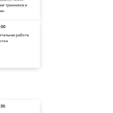
ия тримминга и
ии.
:00
тельная работа
ктом
:30