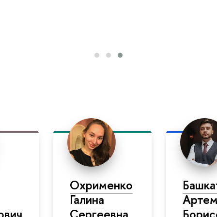
Охрименко
Башка
Галина
Арте
ович
Сергеевна
Борис