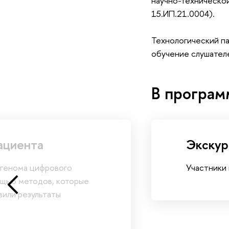
научно-технической
15.ИП.21.0004).
Технологический па
обучение слушател
В програм
ациента
Экскур
 генома цифрового
Участники
ощью методов, которые
вили результаты