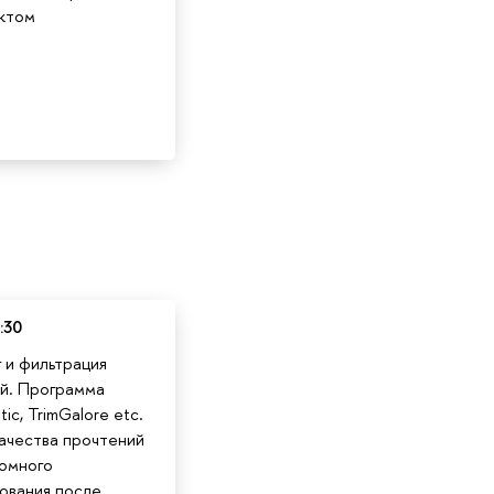
ктом
:30
 и фильтрация
й. Программа
ic, TrimGalore etc.
ачества прочтений
омного
ования после