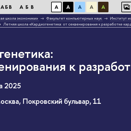
АБB
АБB
А
А
А
А
А
ая школа экономики»
Факультет компьютерных наук
Институт и
Летняя школа «Кардиогенетика: от секвенирования к разработке ка
генетика:
венирования к разрабо
а 2025
сква, Покровский бульвар, 11