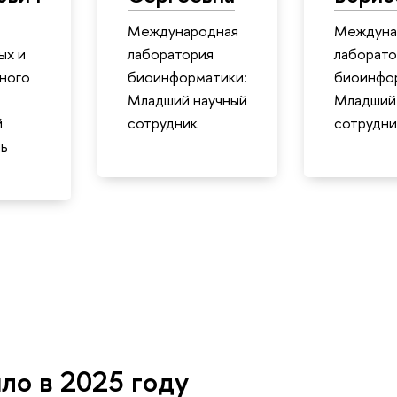
Международная
Междуна
ых и
лаборатория
лаборато
ного
биоинформатики:
биоинфо
Младший научный
Младший
й
сотрудник
сотрудни
ь
ло в 2025 году