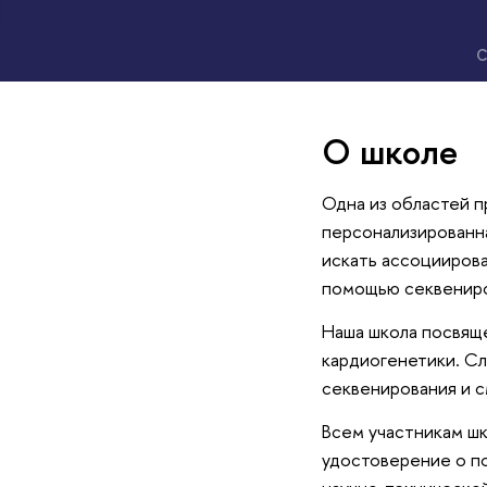
С
О школе
Одна из областей 
персонализированн
искать ассоциирова
помощью секвениро
Наша школа посвящ
кардиогенетики. Сл
секвенирования и с
Всем участникам ш
удостоверение о по