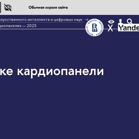
Обычная версия сайта
скусственного интеллекта и цифровых наук
рдиопанели» — 2025
тке кардиопанели