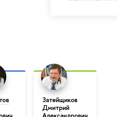
тов
Затейщиков
м
Дмитрий
ович
Александрович