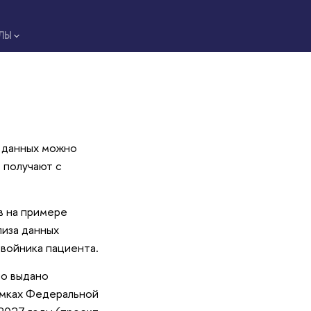
ЛЫ
 данных можно
 получают с
в на примере
лиза данных
войника пациента.
ло выдано
амках Федеральной