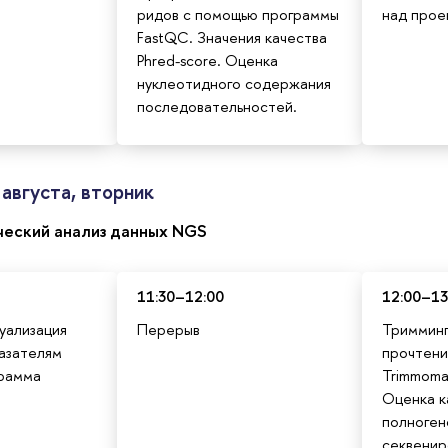
ридов с помощью программы
над прое
FastQC. Значения качества
Phred-score. Оценка
нуклеотидного содержания
последовательностей.
августа, вторник
еский анализ данных NGS
11:30–12:00
12:00–13
зуализация
Перерыв
Тримминг
казателям
прочтени
грамма
Trimmomat
Оценка к
полноген
секвенир