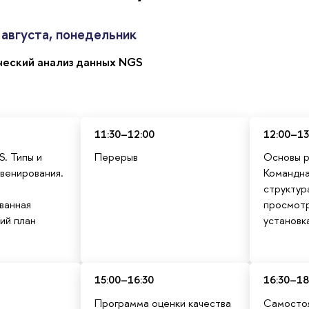
августа, понедельник
еский анализ данных NGS
11:30–12:00
12:00–13
. Типы и
Перерыв
Основы р
венирования.
Командна
структур
ванная
просмотр
ий план
установк
15:00–16:30
16:30–18
Программа оценки качества
Самостоя