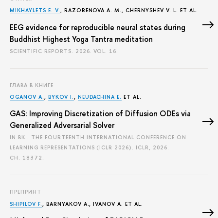
MIKHAYLETS E. V.
, RAZORENOVA A. М., CHERNYSHEV V. L. ET AL.
EEG evidence for reproducible neural states during
Buddhist Highest Yoga Tantra meditation
SCIENTIFIC REPORTS. 2026. VOL. 16.
ГЛАВА В КНИГЕ
OGANOV A.
,
BYKOV I.
,
NEUDACHINA E.
ET AL.
GAS: Improving Discretization of Diffusion ODEs via
Generalized Adversarial Solver
IN BK.: THE FOURTEENTH INTERNATIONAL CONFERENCE ON
LEARNING REPRESENTATIONS (ICLR 2026). ICLR, 2026.
CH. 18372.
ПРЕПРИНТ
SHIPILOV F.
, BARNYAKOV A., IVANOV A. ET AL.