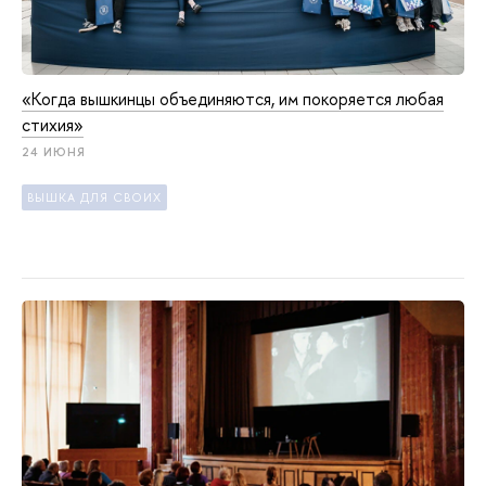
«Когда вышкинцы объ­еди­ня­ют­ся, им покоряется любая
стихия»
24 ИЮНЯ
ВЫШКА ДЛЯ СВОИХ