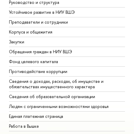
Руководство и структура
Д
Устойчивое развитие в НИУ ВШЭ
О
Преподаватели и сотрудники
П
Корпуса и общежития
В
Закупки
П
Обращения граждан в НИУ ВШЭ
А
Фонд целевого капитала
Д
Противодействие коррупции
Ц
Сведения о доходах, расходах, об имуществе и
Б
обязательствах имущественного характера
О
Сведения об образовательной организации
О
Людям с ограниченными возможностями здоровья
Единая платежная страница
Работа в Вышке