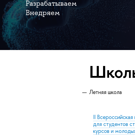
Разрабатываем
Внедряем
Школы
Летняя школа
II Всероссийская
для студентов с
курсов и молоды