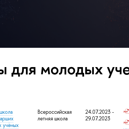
 для молодых уч
 школа
Всероссийская
24.07.2023 -
тарших
летняя школа
29.07.2023
х учёных