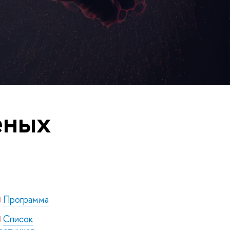
еных
Программа
Список