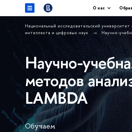
О нас
Образ
Национальный исследовательский университет
интеллекта и цифровых наук
Научно-учебн
Научно-учебна
методов анали
LAMBDA
Обучаем