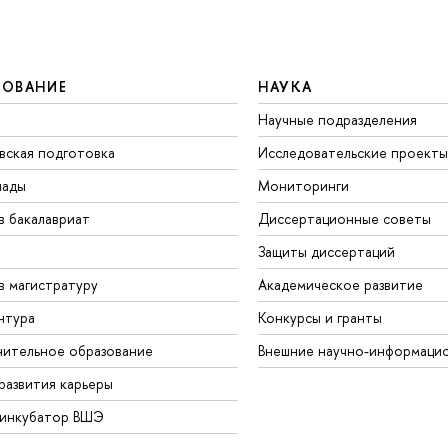
ЗОВАНИЕ
НАУКА
Научные подразделения
вская подготовка
Исследовательские проекты
иады
Мониторинги
в бакалавриат
Диссертационные советы
Защиты диссертаций
в магистратуру
Академическое развитие
нтура
Конкурсы и гранты
ительное образование
Внешние научно-информаци
развития карьеры
-инкубатор ВШЭ