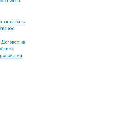
астников
к оплатить
гвзнос
Договор на
астие в
роприятии