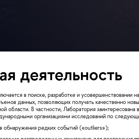
ая деятельность
ключается в поиске, разработке и усовершенствовании н
бъемов данных, позволяющих получать качественно новы
ой области. В частности, Лаборатория заинтересована 
дународными организациями исследований по следующ
в обнаружения редких событий («outliers»);
ирование распределенных архитектур для построения п