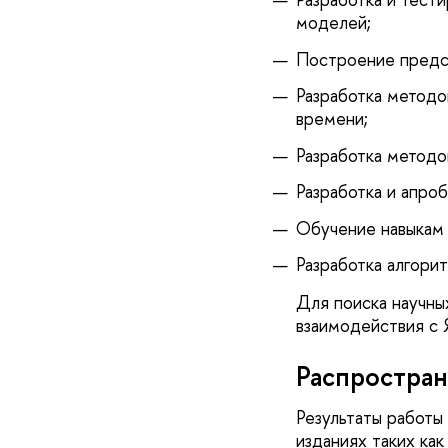
моделей;
Построение предск
Разработка методо
времени;
Разработка методо
Разработка и апро
Обучение навыкам 
Разработка алгори
Для поиска научны
взаимодействия с
Распростран
Результаты работ
изданиях таких ка