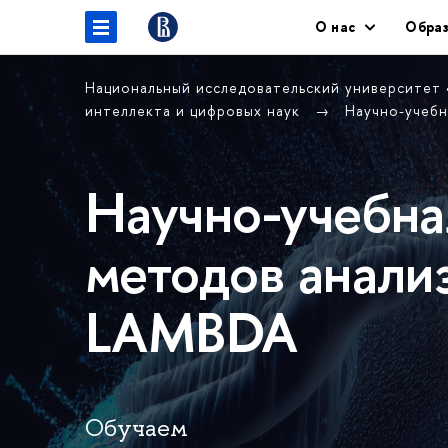
О нас
Образ
Национальный исследовательский университет
интеллекта и цифровых наук
Научно-учебн
Научно-учебна
методов анали
LAMBDA
Обучаем