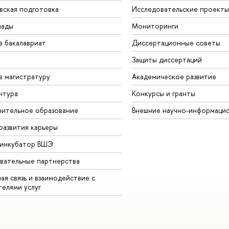
вская подготовка
Исследовательские проекты
иады
Мониторинги
в бакалавриат
Диссертационные советы
Защиты диссертаций
в магистратуру
Академическое развитие
нтура
Конкурсы и гранты
ительное образование
Внешние научно-информаци
развития карьеры
-инкубатор ВШЭ
вательные партнерства
ая связь и взаимодействие с
телями услуг