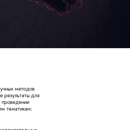
аучных методов
е результаты для
в проведении
им тематикам:
редсказательных