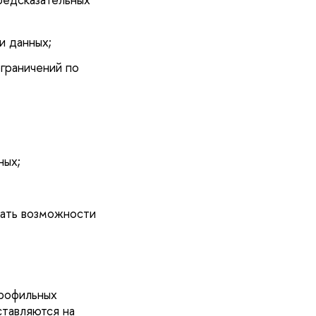
и данных;
граничений по
ных;
вать возможности
профильных
тавляются на